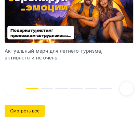
Подарки туристам:
Диспенсеры для мыла:
провожаем сотрудников в
выбираем модель
отпуск!
Актуальный мерч для летнего туризма,
Обзор автоматических диспенсеров для мыла,
активного и не очень.
которые идеально подходят для брендирования.
Смотреть всё