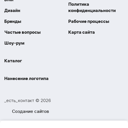
Политика
Дизайн
конфиденциальности
Бренды
Рабочие процессы
Частые вопросы
Карта сайта
Шоу-рум
Каталог
Праздники
Упаковка
Нанесение логотипа
Электроника
Новинки
Наше производство
УФ печать
Отдых
Одежда
_есть_контакт © 2026
Шелкография
UV DTF
Спорт
Ручки
Создание сайтов
Лазерная гравировка
Термоперенос
Ежедневники и блокноты
Посуда и Кухня