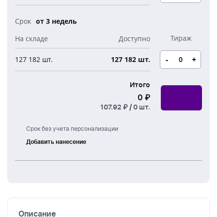
Новогодние свечи
Наборы для творчества
Канцелярия
от 3 недель
Новогодние сладости
Бутылки детские
Стикеры
Вязанная одежда
Детские наборы и подарки
-
+
127 182 шт.
127 182 шт.
Новогодняя упаковка
Мерч Союзмультфильм
Новогодняя посуда
Итого
0 ₽
107.92 ₽ /
0
шт.
Срок без учета персонализации
Добавить нанесение
Тампонная
печать
УФ
печать
Описание