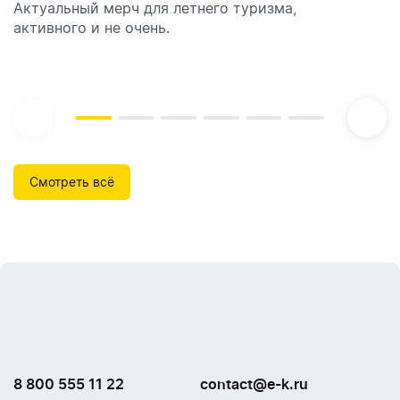
Актуальный мерч для летнего туризма,
Обзор автоматических диспенсеров для мыла,
активного и не очень.
которые идеально подходят для брендирования.
Смотреть всё
8 800 555 11 22
contact@e-k.ru