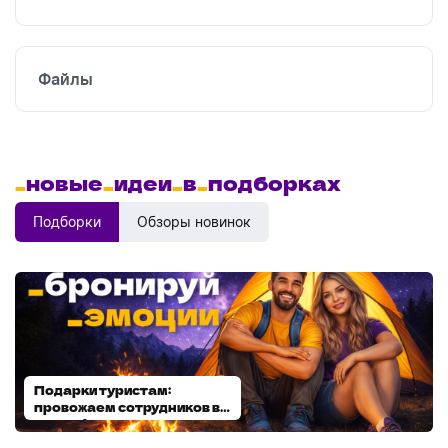
Файлы
_
новые
_
идеи
_
в
_
подборках
Подборки
Обзоры новинок
Подарки туристам:
Диспенсеры для мыла:
провожаем сотрудников в
выбираем модель
отпуск!