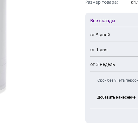
Размер товара:
d1,
Обратный звонок
Все склады
от 5 дней
Все склады
от 1 дня
Центральный
Новосибирск
от 3 недель
Европа
Срок без учета персо
Добавить нанесение
Тампонная
печать