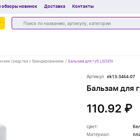
 обзоры новинок
Доставка
Контакты
г
Бренды
еские средства с брендированием
Бальзам для губ LISSEN
Частые вопросы
ek13-3464-07
Артикул
Шоу-рум
Бальзам для 
О компании
Вакансии
110.92 ₽
Доставка
Цвет:
бе
+7 (383) 255-55-05
Материал:
пл