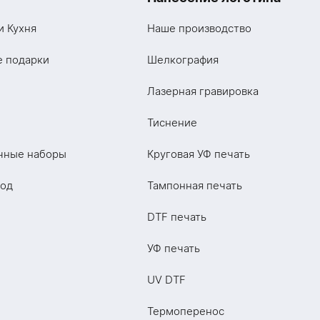
и Кухня
Наше производство
е подарки
Шелкография
Лазерная гравировка
Тиснение
чные наборы
Круговая УФ печать
год
Тампонная печать
DTF печать
УФ печать
UV DTF
Термоперенос