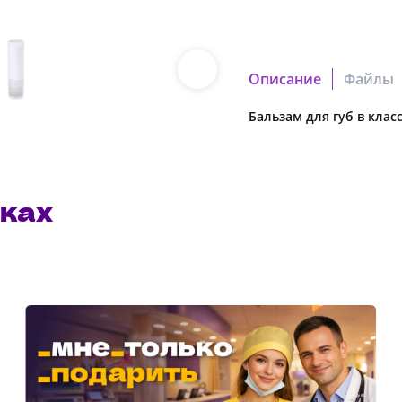
Описание
Файлы
Бальзам для губ в клас
96b7c08fc138bfe1.cdr
Скачать файл
b177186c9e98960f.pdf
ках
Скачать файл
Наша компания о
в характеристики
предварительног