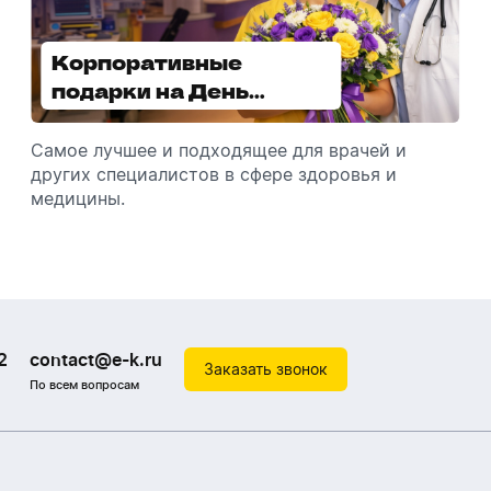
Корпоративные
Увлажнители воздуха -
подарки на День
отличный подарок
медицинского
зимой
работника
Самое лучшее и подходящее для врачей и
Разбираемся, как подарить увлажнитель
других специалистов в сфере здоровья и
воздуха, чтобы он идеально подошел к
медицины.
помещению.
2
contact@e-k.ru
Заказать звонок
По всем вопросам