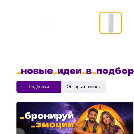
_
новые
_
идеи
_
в
_
подбор
Подборки
Обзоры новинок