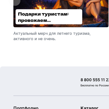
Подарки туристам:
Диспенсеры для мыла:
провожаем
выбираем модель
сотрудников в отпуск!
Актуальный мерч для летнего туризма,
Обзор автоматических диспенсеров для
активного и не очень.
мыла, которые идеально подходят для
брендирования.
8 800 555 11 2
Бесплатно по России
Портфолио
Каталог