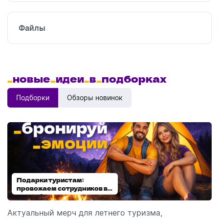
Файлы
_
новые
_
идеи
_
в
_
подборках
Подборки
Обзоры новинок
Подарки туристам:
Диспенсеры для мыла:
провожаем сотрудников в
выбираем модель
отпуск!
Актуальный мерч для летнего туризма,
Обзор автоматических диспенсеров для мыла,