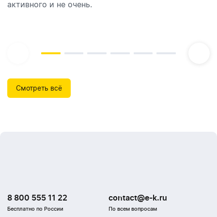
активного и не очень.
которые идеально подходят для брендирования.
Смотреть всё
8 800 555 11 22
contact@e-k.ru
Бесплатно по России
По всем вопросам