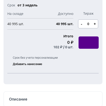
Новогодние свечи
от 3 недель
Наборы для творчества
Канцелярия
Новогодние сладости
Бутылки детские
Стикеры
Вязанная одежда
-
+
40 995 шт.
40 995 шт.
Детские наборы и подарки
Новогодняя упаковка
Мерч Союзмультфильм
Итого
Новогодняя посуда
0 ₽
102 ₽ /
0
шт.
Срок без учета персонализации
Добавить нанесение
Тампонная
печать
УФ
печать
Описание