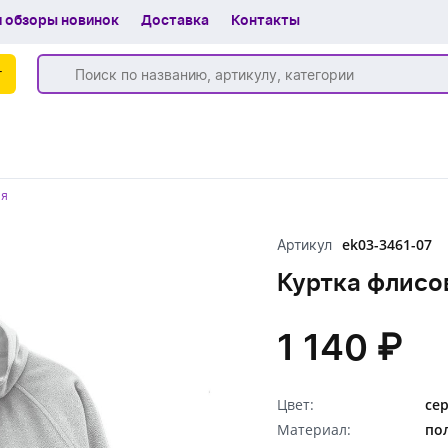
 обзоры новинок
Доставка
Контакты
г
Бренды
ая
Частые вопросы
ek03-3461-07
Артикул
Шоу-рум
Куртка флисов
О компании
Вакансии
1 140 ₽
Доставка
Цвет:
се
+7 (383) 255-55-05
Материал:
пол