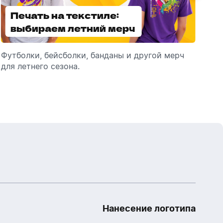
Печать на текстиле:
Выбираем
выбираем летний мерч
брендированные
зонты
Футболки, бейсболки, банданы и другой мерч
Выбираем зонты для корпоративного
Пр
для летнего сезона.
подарка: разбираем разновидности и важные
ме
технические характеристики.
Нанесение логотипа