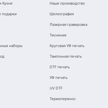
и Кухня
Наше производство
е подарки
Шелкография
Лазерная гравировка
Тиснение
чные наборы
Круговая УФ печать
год
Тампонная печать
DTF печать
УФ печать
UV DTF
Термоперенос