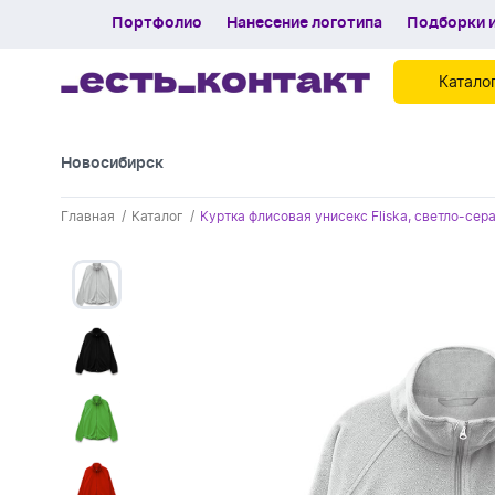
Портфолио
Нанесение логотипа
Подборки и
Катало
Новосибирск
Контакты
Главная
Каталог
Куртка флисовая унисекс Fliska, светло-сер
Каталог
Портфолио
Нанесение логотипа
Подборки и обзоры новинок
Спецпредложения
Блог