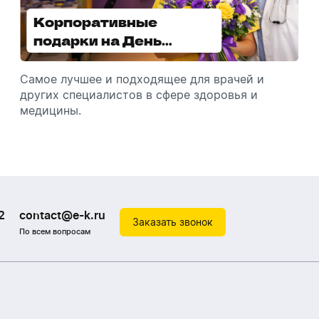
Корпоративные
Увлажнители воздуха -
подарки на День
отличный подарок
медицинского
зимой
работника
Самое лучшее и подходящее для врачей и
Разбираемся, как подарить увлажнитель
других специалистов в сфере здоровья и
воздуха, чтобы он идеально подошел к
медицины.
помещению.
2
contact@e-k.ru
Заказать звонок
По всем вопросам