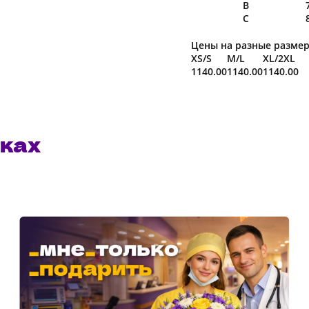
B
C
Цены на разные размер
XS/S
M/L
XL/2XL
1140.00
1140.00
1140.00
ках