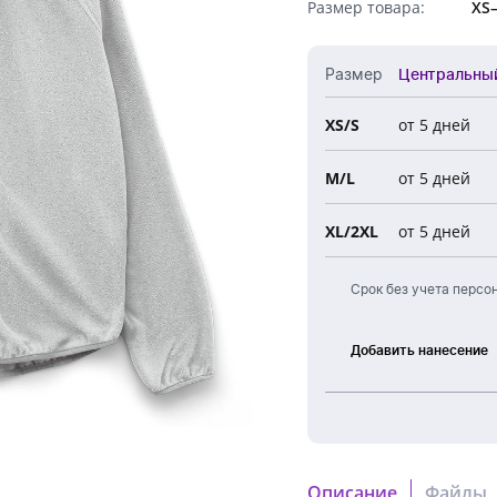
Размер товара:
XS
Обратный звонок
Размер
Центральны
XS/S
от 5 дней
Все 
M/L
от 5 дней
Цент
Ново
XL/2XL
от 5 дней
Евро
Срок без учета персо
Добавить нанесение
Лазерная
гравировка
Описание
Файлы