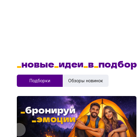
_
новые
_
идеи
_
в
_
подбор
Подборки
Обзоры новинок