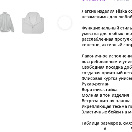
Легкие изделия Fliska
15672_3.pdf
незаменимы для любой 
Скачать файл
Функциональный стиль F
15672_12.pdf
уместна для любых пер
расслабленная прогулк
Скачать файл
конечно, активный спор
Лаконичное исполнени
востребованным и унив
Наша компания о
Свободная посадка доб
создавая приятный лет
в характеристики
Флисовая куртка унисе
предварительног
Рукав-реглан
Воротник-стойка
Молния в тон изделия
Ветрозащитная планка
Укрепляющая тесьма п
Эластичные бейки на м
Таблица размеров, см
X
A