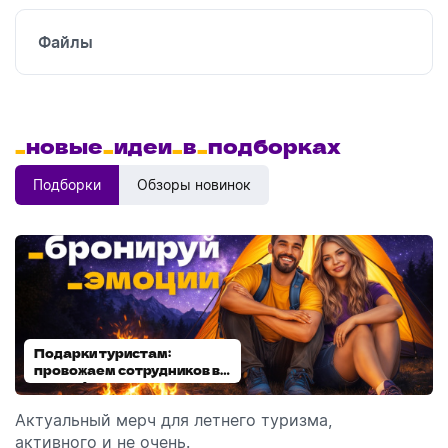
Файлы
_
новые
_
идеи
_
в
_
подборках
Подборки
Обзоры новинок
Подарки туристам:
Диспенсеры для мыла:
провожаем сотрудников в
выбираем модель
отпуск!
Актуальный мерч для летнего туризма,
Обзор автоматических диспенсеров для мыла,
активного и не очень.
которые идеально подходят для брендирования.