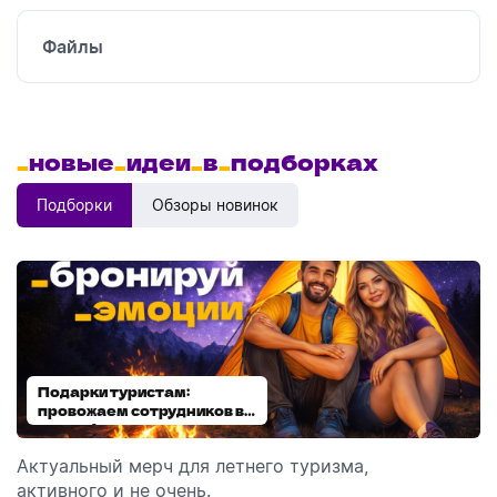
Файлы
_
новые
_
идеи
_
в
_
подборках
Подборки
Обзоры новинок
Подарки туристам:
Диспенсеры для мыла:
провожаем сотрудников в
выбираем модель
отпуск!
Актуальный мерч для летнего туризма,
Обзор автоматических диспенсеров для мыла,
активного и не очень.
которые идеально подходят для брендирования.