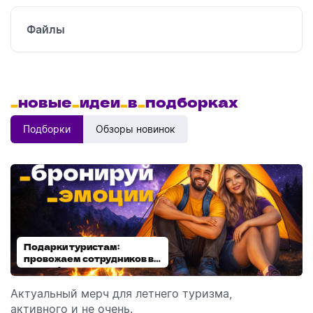
Файлы
_
новые
_
идеи
_
в
_
подборках
Подборки
Обзоры новинок
Подарки туристам:
Диспенсеры для мыла:
провожаем сотрудников в
выбираем модель
отпуск!
Актуальный мерч для летнего туризма,
Обзор автоматических диспенсеров для мыла,
активного и не очень.
которые идеально подходят для брендирования.