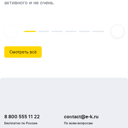
активного и не очень.
которые идеально подходят для брендирования.
Смотреть всё
8 800 555 11 22
contact@e-k.ru
Бесплатно по России
По всем вопросам