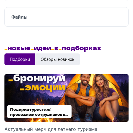
Файлы
_
новые
_
идеи
_
в
_
подборках
Подборки
Обзоры новинок
Подарки туристам:
Диспенсеры для мыла:
провожаем сотрудников в
выбираем модель
отпуск!
Актуальный мерч для летнего туризма,
Обзор автоматических диспенсеров для мыла,