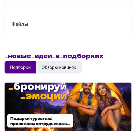
Файлы
_
новые
_
идеи
_
в
_
подборках
Подборки
Обзоры новинок
Подарки туристам:
Диспенсеры для мыла:
провожаем сотрудников в
выбираем модель
отпуск!