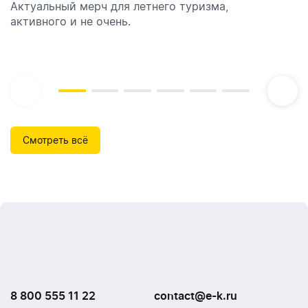
Актуальный мерч для летнего туризма,
Обзор автоматических диспенсеров для мыла,
активного и не очень.
которые идеально подходят для брендирования.
Смотреть всё
8 800 555 11 22
contact@e-k.ru