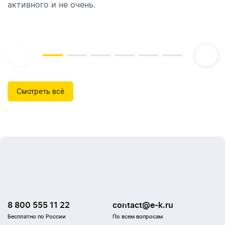
активного и не очень.
которые идеально подходят для брендирования.
Смотреть всё
8 800 555 11 22
contact@e-k.ru
Бесплатно по России
По всем вопросам