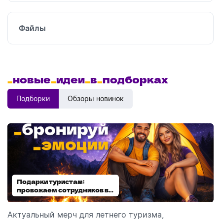
Файлы
_
новые
_
идеи
_
в
_
подборках
Подборки
Обзоры новинок
Подарки туристам:
Диспенсеры для мыла:
провожаем сотрудников в
выбираем модель
отпуск!
Актуальный мерч для летнего туризма,
Обзор автоматических диспенсеров для мыла,