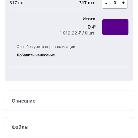
Новогодние свечи
-
+
317 шт.
317 шт.
Наборы для творчества
Канцелярия
Новогодние сладости
Итого
Бутылки детские
Стикеры
0 ₽
Вязанная одежда
Детские наборы и подарки
1 912.22 ₽ /
0
шт.
Новогодняя упаковка
Мерч Союзмультфильм
Срок без учета персонализации
Новогодняя посуда
Добавить нанесение
Шелкография
Вышивка
DTF
печать
Описание
Файлы