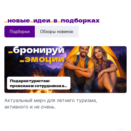
_
новые
_
идеи
_
в
_
подборках
Подборки
Обзоры новинок
Подарки туристам:
Диспенсеры для мыла:
провожаем сотрудников в
выбираем модель
отпуск!
Актуальный мерч для летнего туризма,
Обзор автоматических диспенсеров для мыла,
активного и не очень.
которые идеально подходят для брендирования.