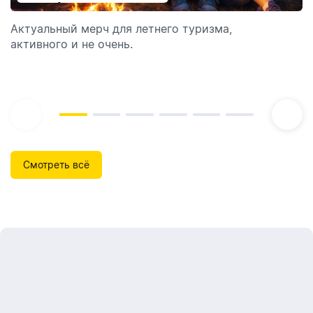
отпуск!
Актуальный мерч для летнего туризма,
Обзор автоматических диспенсеров для мыла,
активного и не очень.
которые идеально подходят для брендирования.
Смотреть всё