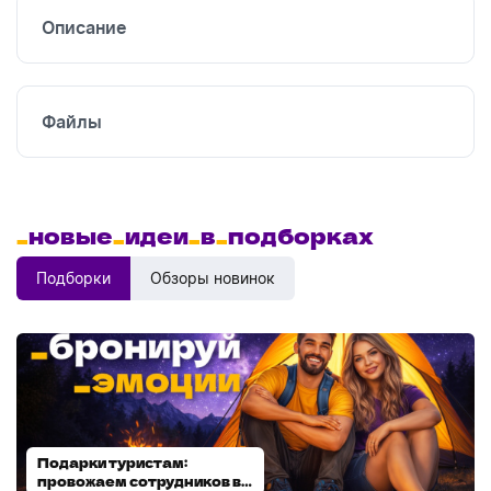
DTF
печать
Описание
Файлы
_
новые
_
идеи
_
в
_
подборках
Подборки
Обзоры новинок
Подарки туристам:
Диспенсеры для мыла:
провожаем сотрудников в
выбираем модель