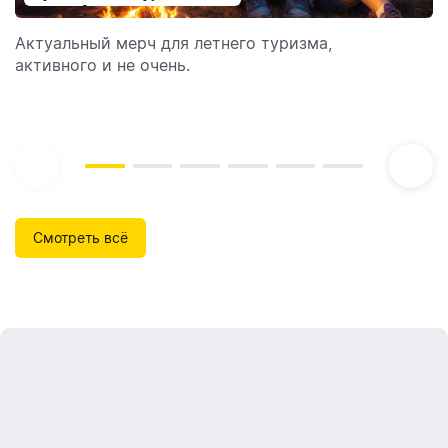
отпуск!
Актуальный мерч для летнего туризма,
Обзор автоматических диспенсеров для мыла,
активного и не очень.
которые идеально подходят для брендирования.
Смотреть всё