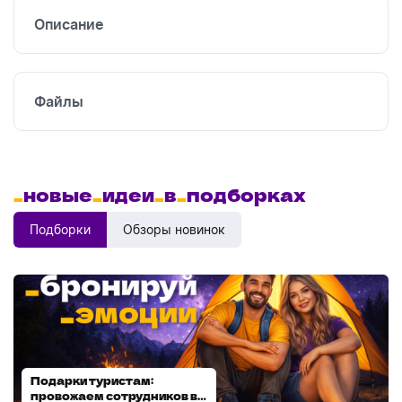
Описание
Файлы
_
новые
_
идеи
_
в
_
подборках
Подборки
Обзоры новинок
Подарки туристам:
Диспенсеры для мыла:
провожаем сотрудников в
выбираем модель