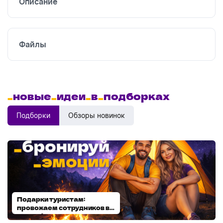
Описание
Файлы
_
новые
_
идеи
_
в
_
подборках
Подборки
Обзоры новинок
Подарки туристам:
Диспенсеры для мыла:
провожаем сотрудников в
выбираем модель
отпуск!