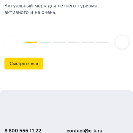
Актуальный мерч для летнего туризма,
Обзор автоматических диспенсеров для мыла,
активного и не очень.
которые идеально подходят для брендирования.
Смотреть всё
8 800 555 11 22
contact@e-k.ru