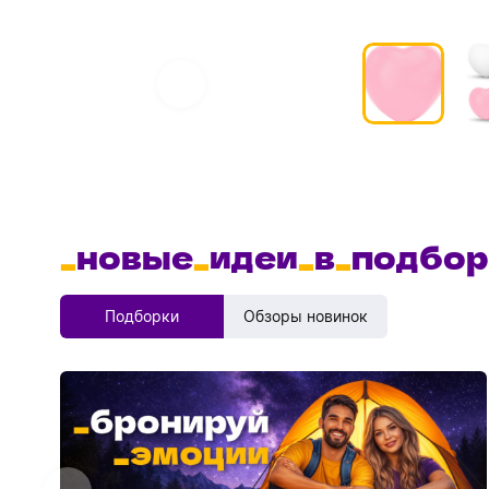
_
новые
_
идеи
_
в
_
подбор
Подборки
Обзоры новинок