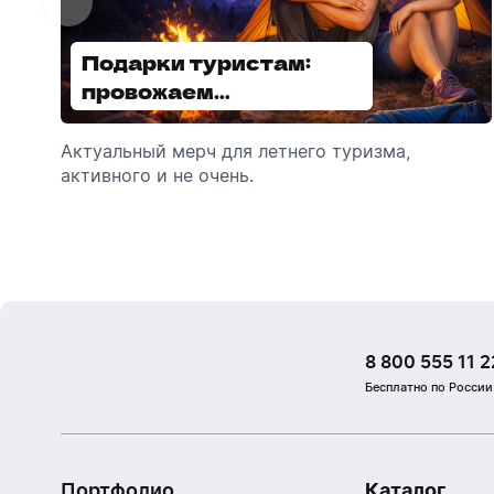
Подарки туристам:
Диспенсеры для мыла:
провожаем
выбираем модель
сотрудников в отпуск!
Актуальный мерч для летнего туризма,
Обзор автоматических диспенсеров для
активного и не очень.
мыла, которые идеально подходят для
брендирования.
8 800 555 11 2
Бесплатно по России
Портфолио
Каталог