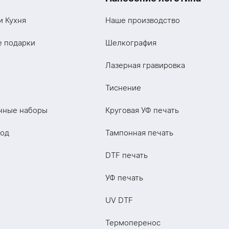
и Кухня
Наше производство
е подарки
Шелкография
Лазерная гравировка
Тиснение
чные наборы
Круговая УФ печать
год
Тампонная печать
DTF печать
УФ печать
UV DTF
Термоперенос