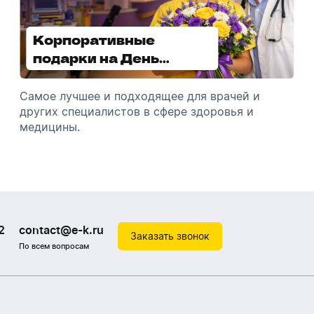
Корпоративные
Увлажнители воздуха -
подарки на День
отличный подарок
медицинского
зимой
работника
Самое лучшее и подходящее для врачей и
Разбираемся, как подарить увлажнитель
других специалистов в сфере здоровья и
воздуха, чтобы он идеально подошел к
медицины.
помещению.
2
contact@e-k.ru
Заказать звонок
По всем вопросам