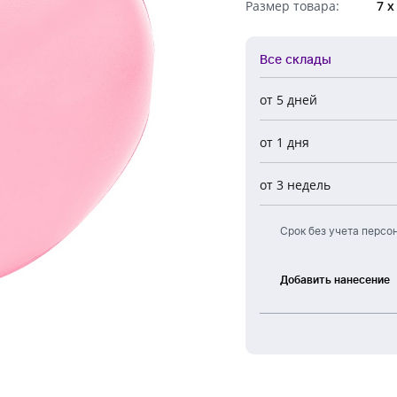
Размер товара:
7 х
Обратный звонок
Все склады
от 5 дней
Все склады
от 1 дня
Центральный
Новосибирск
от 3 недель
Европа
Срок без учета персо
Добавить нанесение
Лазерная
гравировка
УФ
печать