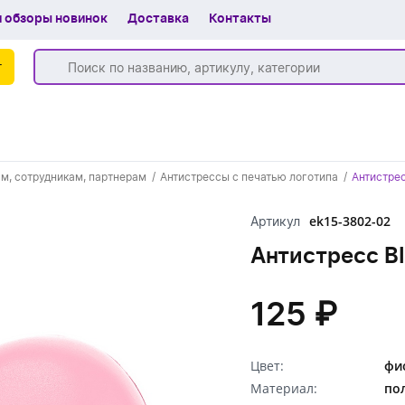
 обзоры новинок
Доставка
Контакты
г
Бренды
м, сотрудникам, партнерам
Антистрессы с печатью логотипа
Антистрес
Частые вопросы
ek15-3802-02
Артикул
Шоу-рум
Антистресс B
О компании
Вакансии
125 ₽
Доставка
Цвет:
фи
+7 (383) 255-55-05
Материал:
по