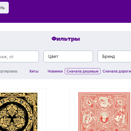
Обратный звонок
ать
Фильтры
Цвет
Бренд
Хиты
Новинки
Сначала дешевые
Сначала дороги
ортировка:
белый
andor
фиолетовый
Atlantis
синий
Newonce
серый
Sherst
серебристый
Sol's