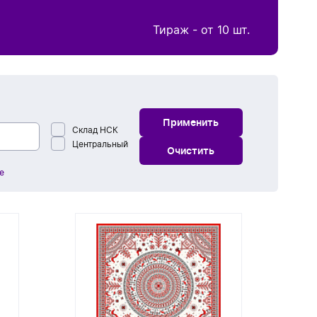
Футболки оверсайз
Детское поло
Вечные карандаши
Деревянные и эко ручки
Толстовки на молнии
Свитшоты
Подарочные наборы с аккумуляторами
Пластиковые флешки
Новинки вкусных подарков
Кружки для сублимации
Термокружки
Наушники
Барбекю
Спорт - новинки
Тираж - от 10 шт.
Вкусные подарки
Маркеры и фломастеры
Худи
Дождевики и ветровки
Металлические флешки
Новинки зонтов
Кружки из двойного стекла
Бутылки для воды
Беспроводные наушники
Увлажнители
Пикник
Спортивные бутылки
Вкусные подарки - новинки
Наборы ручек
Джемперы и пуловеры
Сумки
Бомберы
Кожаные флешки
Новинки личных аксессуаров
Ланчбоксы
Проводные наушники
Колонки
Наборы для пикника
Автотовары
Фитнес дома
Мёд
Футляры для ручек
Сумки - новинки
Куртки
Ежедневники и блокноты
Деревянные флешки
Новинки сумок
Аксессуары для наушников
Винные аксессуары
Пледы и коврики для пикника
Мобильные аксессуары
Спортивные полотенца
Аксессуары для путешествий
Кофе
Применить
Рюкзаки
Склад НСК
Жилеты
Ежедневники и блокноты - новинки
Упаковка и фурнитура для флешек
Новинки рюкзаков
Зонты
Электрические штопоры
Складные ножи
Провода и кабели
Центральный
Чайные и кофейные аксессуары
Лампы и светильники
Награды спортивные
Адаптеры для розеток
Фонарики
Очистить
Чай
Городские рюкзаки
Панамы
Сумка для покупок, шоппер.
Блокноты
Наборы с флешками
Новинки для офиса
Зонты-новинки
Винные наборы
е
Шнурки для телефонов
Чайные и кофейные пары
Личные аксессуары
Компьютерные мышки
Спортивные аксессуары
Багажные бирки
Туристические принадлежности
Термосы
Шоколад и конфеты
Рюкзак - мешок
Одежда для спорта
Ежедневники
Новинки для детей
Складные зонты
Бокалы для вина
Сетевые и беспроводные зарядные
Личные аксессуары - новинки
Френч-прессы, чайники, кофеварки
Велосипедные аксессуары
Багажные органайзеры
Бытовая техника
Фляжки
Термосы для еды
Дом
Варенье
Кухонные аксессуары
устройства
Поясная сумка
Спортивные штаны и шорты
Шапки
Датированные ежедневники
Новинки Эко
Планинги
Зонты-трости
Чехлы для карт
Чайные и кофейные наборы
Болельщикам
Весы дорожные
Очиститель воздуха, стерилизатор
Банные наборы
Умный дом
Дом - новинки
Специи
Лопатки и кисточки
USB-устройства
Офис
Посуда и сервировка
Сумка для ноутбука
Шарфы
Недатированные ежедневники
Новинки упаковки и коробок
Упаковка для ежедневников
Дождевики
Мячи
Подушки для путешествий
Гигиенические средства
Пляжный отдых
Смарт часы
Пледы
Орехи и снеки
Ёмкости для хранения
Офис - новинки
Подставки и держатели
Разделочные доски
Мельницы и специи
Спортивная сумка
Подарочные наборы
Вязанные комплекты
Еженедельники
Антисептик, спрей для рук
Брелоки
Фото и видео
Продуктовые наборы
Инструменты
Прихватки и рукавицы
Чехлы и футляры
Костеры
Награды
Стаканы Take Away
Дорожная сумка
Бизнес наборы
Перчатки и варежки
Наборы с ежедневниками