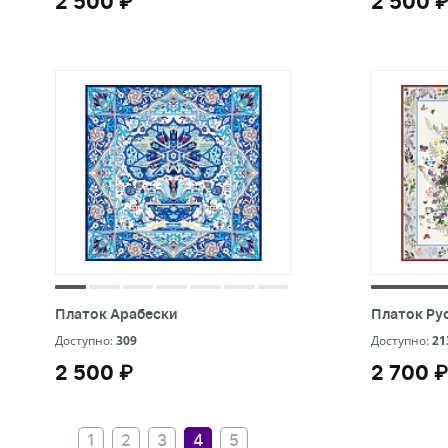
2 500 ₽
2 500 
Платок Арабески
Платок Рус
Платок Арабески
Платок Рус
309
21
Доступно:
309
Доступно:
21
2 500 ₽
2 700 ₽
2 500 ₽
2 700 ₽
1
2
3
4
5