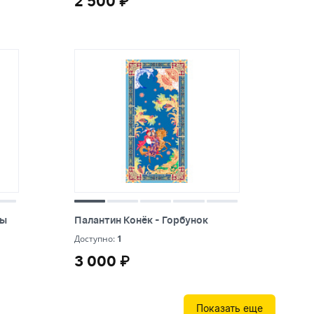
2 500 ₽
ды
Палантин Конёк - Горбунок
ды
Палантин Конёк - Горбунок
1
Доступно:
1
3 000 ₽
3 000 ₽
Показать еще