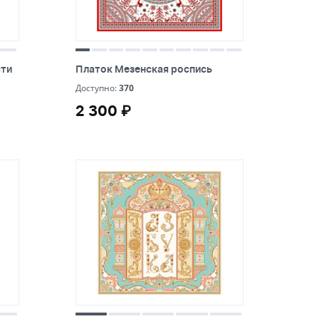
Для детей
Для бритья
Браслеты
Внешние диски
Рулетки
Кухонные полотенца
Красота и уход за собой
Столовые приборы
Кубки
Барные аксессуары
Сумки-холодильники
Наборы: ручка и флешка
Часы
Рубашки и брюки
Детям - новинки
ECO
Маска гигиеническая
Очки солнцезащитные
Наборы инструментов
Интерьер и декор
Тарелки
Медали
Стаканы и бокалы
Несессеры и косметички
Наборы с термокружками
Настенные часы
Ланъярды и ленты на шею
Женские рубашки и брюки
Детская одежда
Обувь
сти
Платок Мезенская роспись
ЭКО - новинки
сти
Платок Мезенская роспись
Обложки для документов
Упаковка
Мультитулы
Аромат для дома, диффузоры
Графины
Наградные стелы
Домашние животные
Сырные наборы
Сумки для документов
Наборы с пледами
Настольные часы
370
Карманы и чехлы для бейджей и пропусков
Мужские рубашки и брюки
Доступно:
370
Детская канцелярия
Фартуки
Письменные принадлежности Эко
Дорожные органайзеры
Упаковка - новинки
Складные ножи
2 300 ₽
Новый год
Вазы
Салфетки
Плакетки
2 300 ₽
Полотенца и халаты
Сумки на плечо
Наборы из кожи
Ретракторы
Игры и игрушки
Носки
Электроника из Эко материалов
Портмоне
Коробка подарочная
Бренды
Символ года
Фоторамки
Уход за обувью и одеждой
Чемоданы
Кухонные наборы
Визитницы
Мягкие игрушки
Аксессуары
Эко-блокноты
Ключницы
Коробки для кружек
Пакет подарочный
Елочные игрушки
Свечи и подсвечники
Пляжная сумка
Антистресс
Для безопасности детей
Элементы кастомизации одежды
Наборы для выращивания
Часы наручные
Мешок подарочный
Гирлянды
Книги и подарочные издания
Настольные аксессуары
Рюкзаки и сумки для детей
Ремувки
Спецодежда
Стаканы и термокружки из Эко материалов
Зажигалки
Упаковка подарочная
Новогодний декор
Календари настольные
Детские антистрессы
Папки
Сумки из Эко материалов
Новогодние наборы
Детская электроника
Портфели
Крафт упаковка
Новогодние свечи
Наборы для творчества
Канцелярия
Новогодние сладости