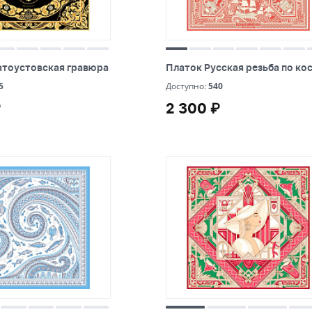
розовый
STAN
оранжевый
Stride
натуральный
Ukiyo
атоустовская гравюра
Платок Русская резьба по ко
атоустовская гравюра
Платок Русская резьба по ко
красный
US Basic
5
540
5
Доступно:
540
₽
2 300 ₽
₽
2 300 ₽
коричневый
золотистый
зеленый
желтый
голубой
бордовый
бирюзовый
бежевый