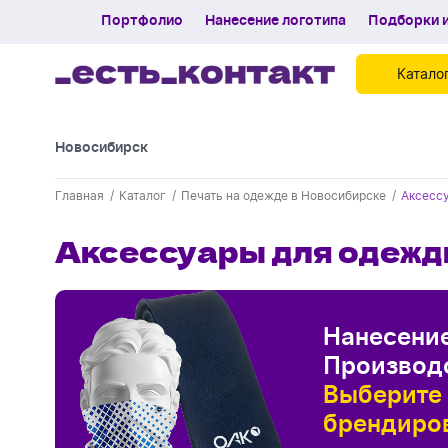
Портфолио
Нанесение логотипа
Подборки и
Катало
Новосибирск
Контакты
Главная
Каталог
Печать на одежде в Новосибирске
Аксесс
Каталог
Аксессуары для одеж
Портфолио
Нанесение логотипа
Подборки и обзоры новинок
Нанесение
Производс
Спецпредложения
Выберите 
Блог
брендиро