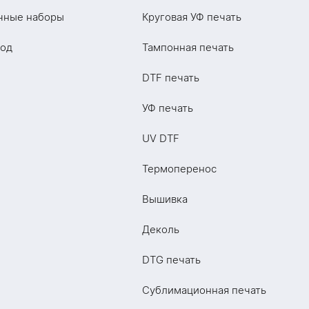
чные наборы
Круговая УФ печать
год
Тампонная печать
DTF печать
УФ печать
UV DTF
Термоперенос
Вышивка
Деколь
DTG печать
Сублимационная печать