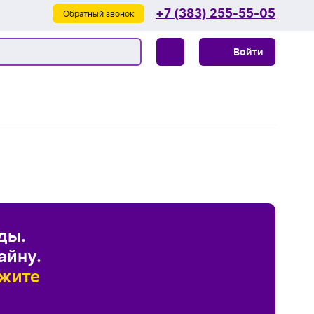
+7 (383) 255-55-05
Обратный звонок
Войти
Новинки
Новинки одежды
Праздники
Новинки ручек
23 февраля
50% наших клиентов не знают
Одежда
что выбрать, это нормально,
Новинки Электроники
8 марта
и с этим мы
всегда можем
Одежда - новинки
Ручки
помочь
.
Новинки посуды
День влюбленных - 14 февраля
Футболки
Ручки - новинки
Электроника
Новинки для отдыха
Мужские футболки
Пластиковые ручки
Поло
ды.
Электроника - новинки
Посуда и Кухня
Новинки для дома
айну.
Женские футболки
Металлические ручки
Мужское поло
Кепки и бейсболки
Аккумуляторы
Посуда и кухня новинки
Новинки ежедневников и блокнотов
ажите
Отдых
Детские футболки
Женское поло
Карандаши
Толстовки и худи
Беспроводные аккумуляторы
Флешки
Новинки для спорта
Кружки
Отдых - новинки
Помогите выбрать
Спорт