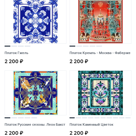
Платок Гжель
Платок Кремль - Москва - Фаберже
2 200 ₽
2 200 ₽
Платок Гжель
Платок Кремль - Москва - Фаберже
2 200 ₽
2 200 ₽
Платок Русские сезоны. Леон Бакст
Платок Каменный Цветок
2 200 ₽
2 200 ₽
Платок Русские сезоны. Леон Бакст
Платок Каменный Цветок