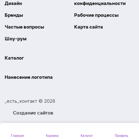
Дизайн
конфиденциальности
Бренды
Рабочие процессы
Частые вопросы
Карта сайта
Шоу-рум
Каталог
Праздники
Упаковка
Нанесение логотипа
Электроника
Новинки
Наше производство
УФ печать
Отдых
Одежда
_есть_контакт © 2026
Шелкография
UV DTF
Спорт
Ручки
Создание сайтов
Лазерная гравировка
Термоперенос
Ежедневники и блокноты
Посуда и Кухня
Тиснение
Вышивка
Главная
Корзина
Каталог
Профиль