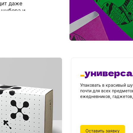
дит даже
Обратный звонок
 шубера и
раничены.
й,
и
универса
Упаковать в красивый шу
почти для всех предмето
ежедневников, гаджетов,
Оставить заявку