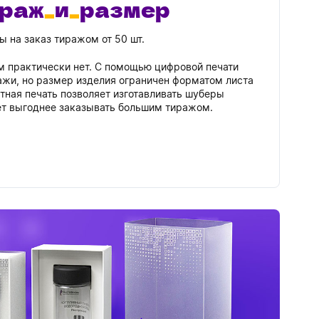
ираж
и
размер
Бутылки детские
Стикеры
Вязанная одежда
 на заказ тиражом от 50 шт.
Детские наборы и подарки
Новогодняя упаковка
м практически нет. С помощью цифровой печати
Мерч Союзмультфильм
жи, но размер изделия ограничен форматом листа
Новогодняя посуда
етная печать позволяет изготавливать шуберы
ет выгоднее заказывать большим тиражом.