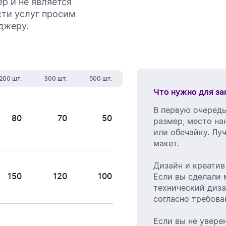
р и не является
сти услуг просим
джеру.
200 шт.
300 шт.
500 шт.
Что нужно для за
В первую очередь
80
70
50
размер, место на
или обечайку. Лу
макет.
Дизайн и креатив
150
120
100
Если вы сделали 
технический диза
согласно требова
Если вы не увере