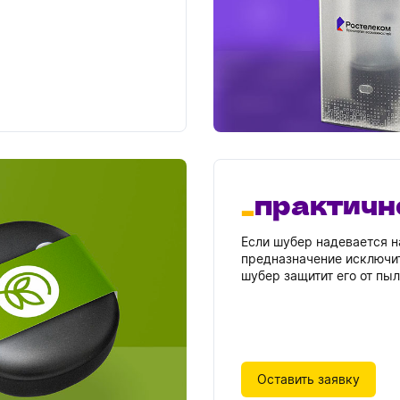
ьные и визуальные
дите с нашими
чше использовать в
практичн
Если шубер надевается н
предназначение исключит
шубер защитит его от пыл
Оставить заявку