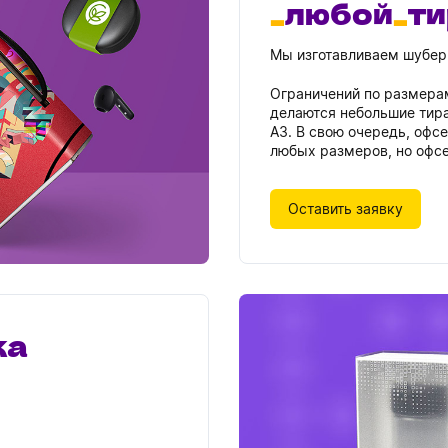
любой
т
Мы изготавливаем шуберы
Ограничений по размера
делаются небольшие тира
А3. В свою очередь, офс
любых размеров, но офс
Оставить заявку
ка