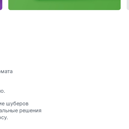
рмата
о.
ние шуберов
тальные решения
су.