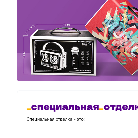
специальная
отдел
Специальная отделка - это:
покрытие УФ-лаком;
покрытие УФ-лаком с глиттером;