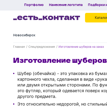
Портфолио
Нанесение логотипа
Подборки и
Катало
Новосибирск
Контакты
Главная
Спецпредложения
Изготовление шуберов на заказ
Каталог
Изготовление шуберов
Портфолио
Нанесение логотипа
Шубер (обечайка) - это упаковка из бума
Подборки и обзоры новинок
картонного чехла, сделанная в виде «рук
или двумя открытыми сторонами. По фу
Спецпредложения
это футляр, который одевается поверх к
другого предмета.
Блог
Это относительно недорогой, но стильны