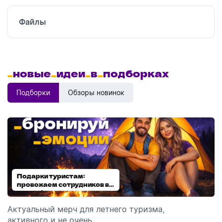
Файлы
_
новые
_
идеи
_
в
_
подборках
Подборки
Обзоры новинок
Подарки туристам:
Диспенсеры для мыла:
провожаем сотрудников в
выбираем модель
отпуск!
Актуальный мерч для летнего туризма,
Обзор автоматических диспенсеров для мыла,
активного и не очень.
которые идеально подходят для брендирования.