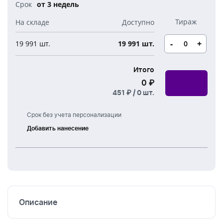
Новогодние свечи
от 3 недель
Наборы для творчества
Канцелярия
Новогодние сладости
Бутылки детские
Стикеры
-
+
19 991 шт.
19 991 шт.
Вязанная одежда
Детские наборы и подарки
Новогодняя упаковка
Итого
Мерч Союзмультфильм
0 ₽
Новогодняя посуда
451 ₽ /
0
шт.
Срок без учета персонализации
Добавить нанесение
Шелкография
Описание