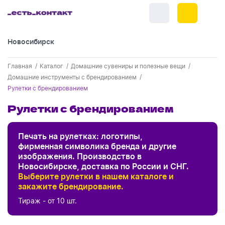
Новосибирск
+7 (383) 255-55-05
Главная
Каталог
Домашние сувениры и полезные вещи
Новинки
Домашние инструменты с брендированием
Рулетки с брендированием
Обратный звонок
Новинки одежды
Праздники
Рулетки с брендированием
Картинки для блога
Новинки ручек
23 февраля
Одежда
Цвет
Печать на рулетках: логотипы,
Новинки Электроники
8 марта
Одежда - новинки
фирменная символика бренда и другие
Ручки
изображения. Производство в
Новинки посуды
День влюбленных - 14 февраля
Бренд
Новосибирске, доставка по России и СНГ.
белый
Футболки
Ручки - новинки
Электроника
Выберите рулетки в нашем каталоге и
Новинки для отдыха
синий
закажите брендирование.
Мужские футболки
Хиты
Пластиковые ручки
Сначала дешевые
Поло
Электроника - новинки
Ermenrich
Посуда и Кухня
Новинки для дома
Сначала дорогие
Новинки
Тираж - от 10 шт.
серый
Женские футболки
Металлические ручки
Мужское поло
Кепки и бейсболки
Склад НСК
Аккумуляторы
Посуда и кухня новинки
Новинки ежедневников и блокнотов
серебристый
Отдых
Центральный