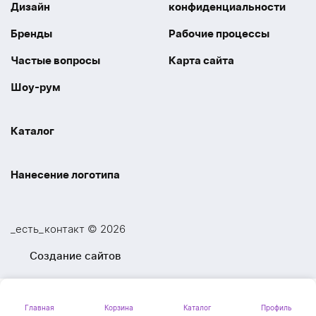
Дизайн
конфиденциальности
Бренды
Рабочие процессы
Частые вопросы
Карта сайта
Шоу-рум
Каталог
Праздники
Упаковка
Нанесение логотипа
Электроника
Новинки
Наше производство
УФ печать
Отдых
Одежда
_есть_контакт © 2026
Шелкография
UV DTF
Спорт
Ручки
Создание сайтов
Лазерная гравировка
Термоперенос
Ежедневники и блокноты
Посуда и Кухня
Тиснение
Вышивка
Главная
Корзина
Каталог
Профиль
Личные аксессуары
Вкусные подарки