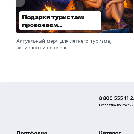
Подарки туристам:
Диспенсеры для мыла:
провожаем
выбираем модель
сотрудников в отпуск!
Актуальный мерч для летнего туризма,
Обзор автоматических диспенсеров для
активного и не очень.
мыла, которые идеально подходят для
брендирования.
8 800 555 11 2
Бесплатно по России
Портфолио
Каталог