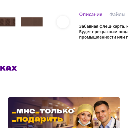
Описание
Файлы
Забавная флеш-карта, 
f48ee62ebfd00c50.cdr
Полиэтиленовый пакет
Будет прекрасным под
Скачать файл
промышленности или п
b4e5201cdee50b1d.pdf
Скачать файл
ках
Наша компания о
в характеристики
предварительног