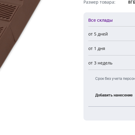
Размер товара:
8Г
Обратный звонок
Все склады
от 5 дней
Все склады
от 1 дня
Центральный
Новосибирск
от 3 недель
Европа
Срок без учета персо
Добавить нанесение
Лазерная
гравировка