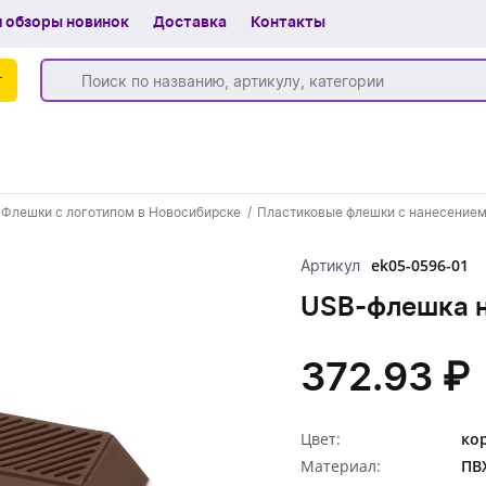
 обзоры новинок
Доставка
Контакты
г
Бренды
Флешки с логотипом в Новосибирске
Пластиковые флешки с нанесением
Частые вопросы
ek05-0596-01
Артикул
Шоу-рум
USB-флешка н
О компании
Вакансии
372.93 ₽
Доставка
Цвет:
ко
+7 (383) 255-55-05
Материал:
ПВ