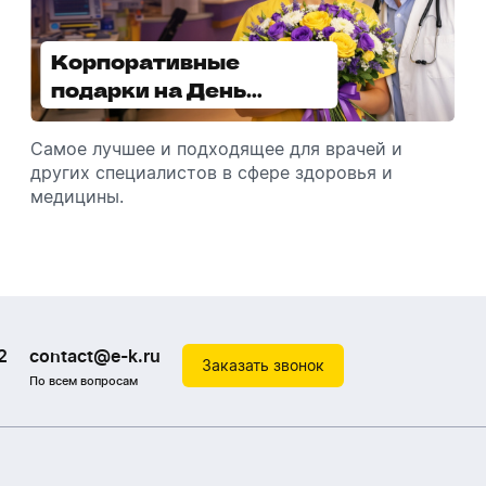
Корпоративные
Увлажнители воздуха -
подарки на День
отличный подарок
медицинского
зимой
работника
Самое лучшее и подходящее для врачей и
Разбираемся, как подарить увлажнитель
других специалистов в сфере здоровья и
воздуха, чтобы он идеально подошел к
медицины.
помещению.
2
contact@e-k.ru
Заказать звонок
По всем вопросам