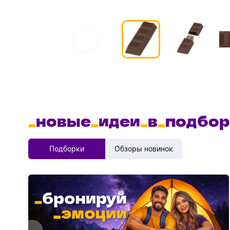
_
новые
_
идеи
_
в
_
подбор
Подборки
Обзоры новинок