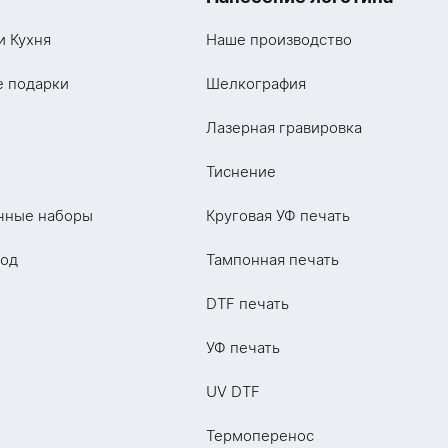
и Кухня
Наше производство
е подарки
Шелкография
Лазерная гравировка
Тиснение
чные наборы
Круговая УФ печать
год
Тампонная печать
DTF печать
УФ печать
UV DTF
Термоперенос