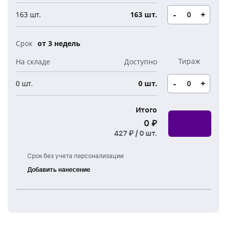
Новогодние свечи
Наборы для творчества
Канцелярия
-
+
163 шт.
163 шт.
Новогодние сладости
Бутылки детские
Стикеры
от 3 недель
Вязанная одежда
Детские наборы и подарки
Новогодняя упаковка
Мерч Союзмультфильм
-
+
0 шт.
0 шт.
Новогодняя посуда
Итого
0 ₽
427 ₽ /
0
шт.
Срок без учета персонализации
Добавить нанесение
Лазерная
гравировка
УФ
печать