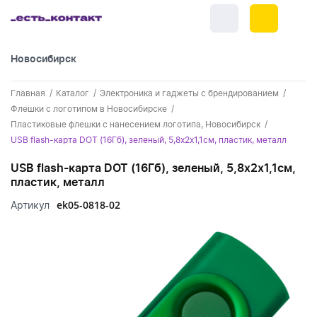
Новосибирск
+7 (383) 255-55-05
Главная
Каталог
Электроника и гаджеты с брендированием
Новинки
Флешки с логотипом в Новосибирске
Пластиковые флешки с нанесением логотипа, Новосибирск
Обратный звонок
Новинки одежды
Праздники
USB flash-карта DOT (16Гб), зеленый, 5,8х2х1,1см, пластик, металл
Контакты
Новинки ручек
USB flash-карта DOT (16Гб), зеленый, 5,8х2х1,1см,
23 февраля
Одежда
пластик, металл
Каталог
Новинки Электроники
8 марта
Одежда - новинки
ek05-0818-02
Артикул
Ручки
Портфолио
Новинки посуды
День влюбленных - 14 февраля
Футболки
Ручки - новинки
Нанесение логотипа
Электроника
Новинки для отдыха
Мужские футболки
Пластиковые ручки
Поло
Подборки и обзоры новинок
Электроника - новинки
Посуда и Кухня
Новинки для дома
Женские футболки
Металлические ручки
Мужское поло
Кепки и бейсболки
Спецпредложения
Аккумуляторы
Посуда и кухня новинки
Новинки ежедневников и блокнотов
Отдых