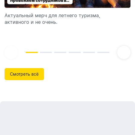
провожаем сотрудников в
выбираем модель
отпуск!
Актуальный мерч для летнего туризма,
Обзор автоматических диспенсеров для мыла,
активного и не очень.
которые идеально подходят для брендирования.
Смотреть всё