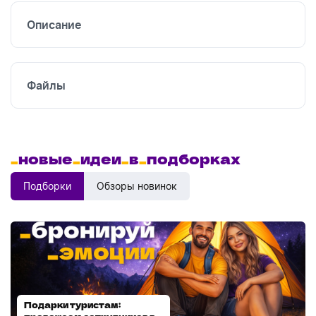
Описание
Файлы
_
новые
_
идеи
_
в
_
подборках
Подборки
Обзоры новинок
Подарки туристам:
Диспенсеры для мыла: