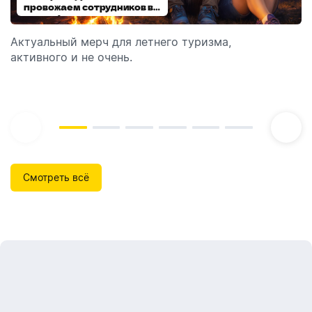
провожаем сотрудников в
выбираем модель
отпуск!
Актуальный мерч для летнего туризма,
Обзор автоматических диспенсеров для мыла,
активного и не очень.
которые идеально подходят для брендирования.
Смотреть всё