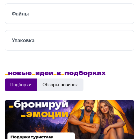
Файлы
Упаковка
_
новые
_
идеи
_
в
_
подборках
Подборки
Обзоры новинок
Подарки туристам:
Диспенсеры для мыла: