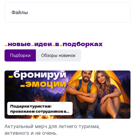
Файлы
_
новые
_
идеи
_
в
_
подборках
Подборки
Обзоры новинок
Подарки туристам:
Диспенсеры для мыла:
провожаем сотрудников в
выбираем модель
отпуск!
Актуальный мерч для летнего туризма,
Обзор автоматических диспенсеров для мыла,
активного и не очень.
которые идеально подходят для брендирования.