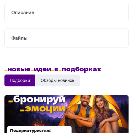
печать
Описание
Файлы
_
новые
_
идеи
_
в
_
подборках
Подборки
Обзоры новинок
Подарки туристам:
Диспенсеры для мыла: