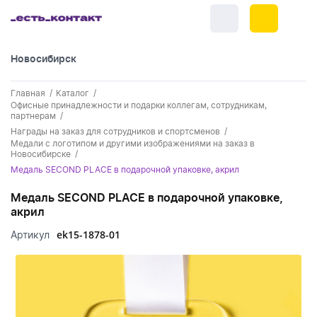
Новосибирск
+7 (383) 255-55-05
Главная
Каталог
Новинки
Офисные принадлежности и подарки коллегам, сотрудникам,
партнерам
Обратный звонок
Награды на заказ для сотрудников и спортсменов
Новинки одежды
Праздники
Медали с логотипом и другими изображениями на заказ в
Новосибирске
Контакты
Новинки ручек
23 февраля
Медаль SECOND PLACE в подарочной упаковке, акрил
Одежда
Каталог
Новинки Электроники
Медаль SECOND PLACE в подарочной упаковке,
8 марта
Одежда - новинки
Ручки
акрил
Портфолио
Новинки посуды
День влюбленных - 14 февраля
ek15-1878-01
Артикул
Футболки
Ручки - новинки
Нанесение логотипа
Электроника
Новинки для отдыха
Мужские футболки
Пластиковые ручки
Поло
Подборки и обзоры новинок
Электроника - новинки
Посуда и Кухня
Новинки для дома
Женские футболки
Металлические ручки
Мужское поло
Кепки и бейсболки
Спецпредложения
Аккумуляторы
Посуда и кухня новинки
Новинки ежедневников и блокнотов
Отдых