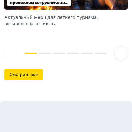
провожаем сотрудников в
выбираем модель
отпуск!
Актуальный мерч для летнего туризма,
Обзор автоматических диспенсеров для мыла,
активного и не очень.
которые идеально подходят для брендирования.
Смотреть всё