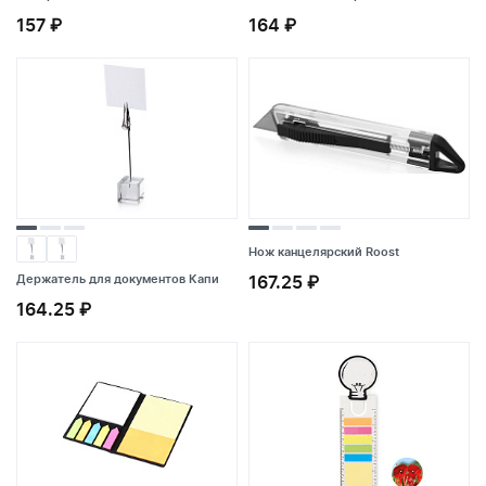
157 ₽
164 ₽
Набор для заметок
Блокнот со стикерами
157 ₽
164 ₽
Нож канцелярский Roost
Держатель для документов Капи
167.25 ₽
Держатель для документов Капи
Нож канцелярский Roost
164.25 ₽
164.25 ₽
167.25 ₽