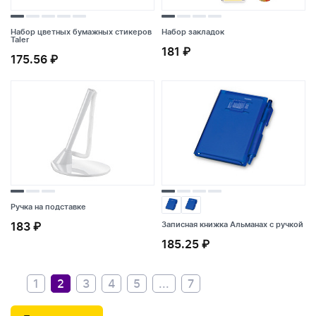
Набор цветных бумажных стикеров
Набор закладок
Taler
181 ₽
Набор цветных бумажных стикеров
Набор закладок
175.56 ₽
Taler
181 ₽
175.56 ₽
Ручка на подставке
183 ₽
Записная книжка Альманах с ручкой
Ручка на подставке
Записная книжка Альманах с ручкой
185.25 ₽
183 ₽
185.25 ₽
1
2
3
4
5
...
7