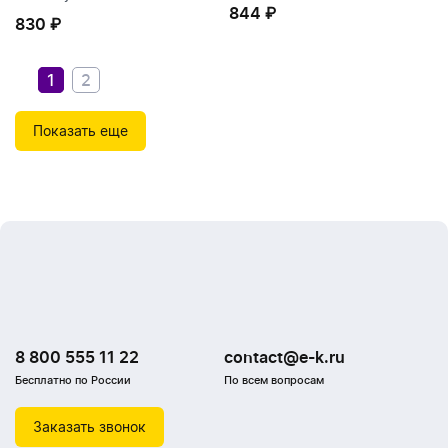
844 ₽
844 ₽
830 ₽
830 ₽
1
2
Показать еще
8 800 555 11 22
contact@e-k.ru
Бесплатно по России
По всем вопросам
Заказать звонок