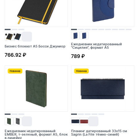
Ежедневник недатированный
Бизнес блокнот А5 Босси Джуниор
Бизнес блокнот А5 Босси Джуниор
Ежедневник недатированный
"Сицилия", формат А5
"Сицилия", формат А5
766.92 ₽
766.92 ₽
789 ₽
789 ₽
Новинка
Новинка
Новинка
Новинка
Ежедневник недатированный
Ежедневник недатированный
Планинг датированный 33х15 см
Планинг датированный 33х15 см
EMBER, т-зеленый, формат А5, блок
EMBER, т-зеленый, формат А5, блок
Sagrin (La Fite тёмно-синий)
Sagrin (La Fite тёмно-синий)
в линейку
в линейку