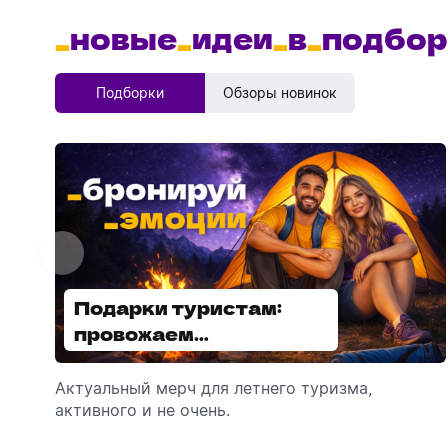
_
новые
_
идеи
_
в
_
подбор
Подборки
Обзоры новинок
Подарки туристам:
Диспенсеры для мыла:
провожаем
выбираем модель
сотрудников в отпуск!
Актуальный мерч для летнего туризма,
Обзор автоматических диспенсеров для
активного и не очень.
мыла, которые идеально подходят для
брендирования.