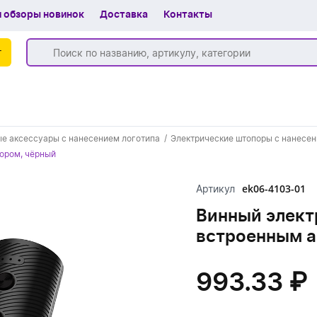
 обзоры новинок
Доставка
Контакты
г
Бренды
е аксессуары с нанесением логотипа
Электрические штопоры с нанесен
Частые вопросы
тором, чёрный
Шоу-рум
ek06-4103-01
Артикул
О компании
Винный элект
встроенным а
Вакансии
Доставка
993.33 ₽
+7 (383) 255-55-05