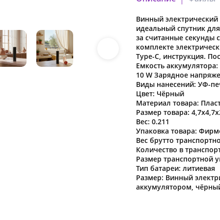
Винный электрический 
35ac6e5e_0e2e_11f0_afd
идеальный спутник для
Скачать файл
за считанные секунды 
комплекте электрическ
Type-C, инструкция. Пос
Емкость аккумулятора:
10 W Зарядное напряже
Наша компания о
Виды нанесений: УФ-печ
в характеристики
Цвет: Чёрный
предварительног
Материал товара: Плас
Размер товара: 4,7x4,7x
Вес: 0.211
Упаковка товара: Фирм
Вес брутто транспортно
Количество в транспорт
Размер транспортной уп
Тип батареи: литиевая
Размер: Винный электр
аккумулятором, чёрны