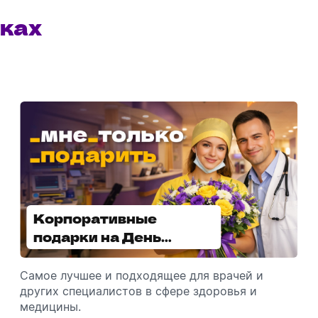
ках
Корпоративные
Увлажнители воздуха -
подарки на День
отличный подарок
медицинского
зимой
работника
Самое лучшее и подходящее для врачей и
Разбираемся, как подарить увлажнитель
других специалистов в сфере здоровья и
воздуха, чтобы он идеально подошел к
медицины.
помещению.