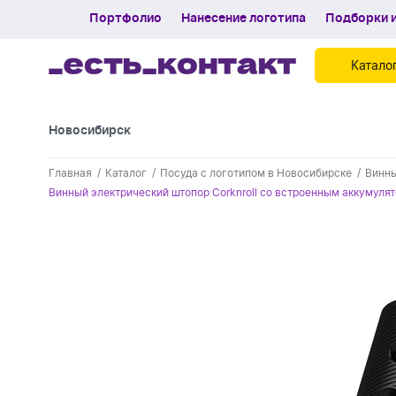
Портфолио
Нанесение логотипа
Подборки и
Катало
Новосибирск
Контакты
Главная
Каталог
Посуда с логотипом в Новосибирске
Винны
Каталог
Винный электрический штопор Corknroll со встроенным аккумуля
Портфолио
Нанесение логотипа
Подборки и обзоры новинок
Спецпредложения
Блог