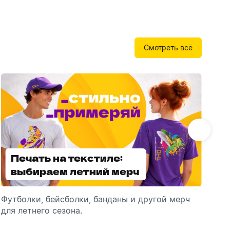
Бутылки детские
Стикеры
Вязанная одежда
Детские наборы и подарки
Новогодняя упаковка
Смотреть всё
Мерч Союзмультфильм
Новогодняя посуда
Печать на текстиле:
Выбираем
выбираем летний мерч
брендированные
зонты
Футболки, бейсболки, банданы и другой мерч
Выбираем зонты для корпоративного
Пр
для летнего сезона.
подарка: разбираем разновидности и важные
ме
технические характеристики.