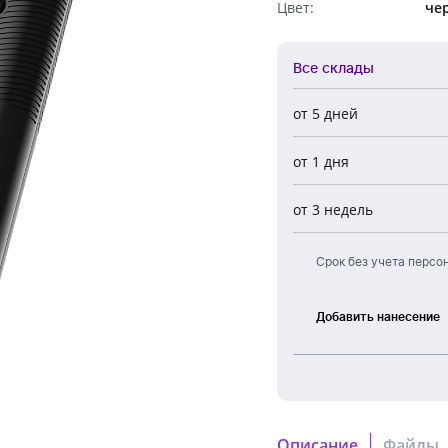
Цвет:
че
Обратный звонок
Все склады
от 5 дней
Все склады
от 1 дня
Центральный
Новосибирск
от 3 недель
Европа
Срок без учета персо
Добавить нанесение
Тампонная
печать
Описание
Файлы