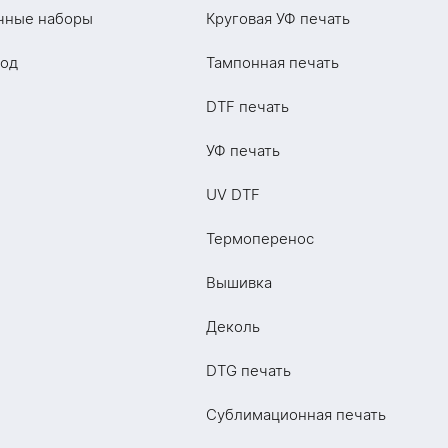
чные наборы
Круговая УФ печать
год
Тампонная печать
DTF печать
УФ печать
UV DTF
Термоперенос
Вышивка
Деколь
DTG печать
Сублимационная печать