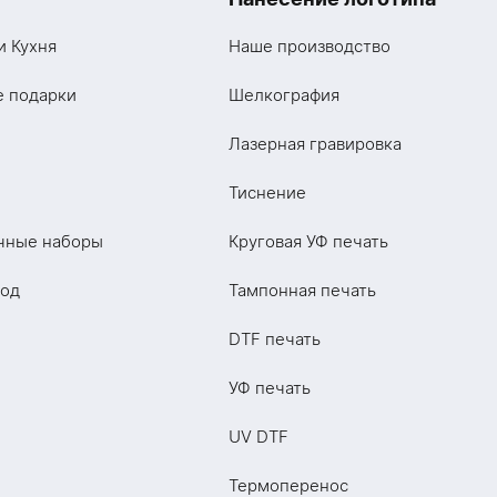
и Кухня
Наше производство
е подарки
Шелкография
Лазерная гравировка
Тиснение
чные наборы
Круговая УФ печать
год
Тампонная печать
DTF печать
УФ печать
UV DTF
Термоперенос