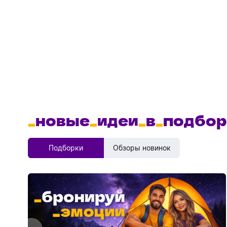
_
новые
_
идеи
_
в
_
подбор
Подборки
Обзоры новинок