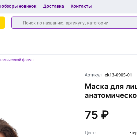
 обзоры новинок
Доставка
Контакты
г
Бренды
натомической формы
Частые вопросы
ek13-0905-01
Артикул
Шоу-рум
Маска для лиц
О компании
анатомическ
Вакансии
75 ₽
Доставка
+7 (383) 255-55-05
Цвет:
че