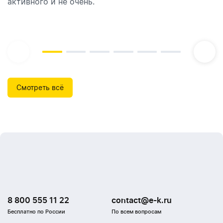
активного и не очень.
которые идеально подходят для брендирования.
Смотреть всё
8 800 555 11 22
contact@e-k.ru
Бесплатно по России
По всем вопросам