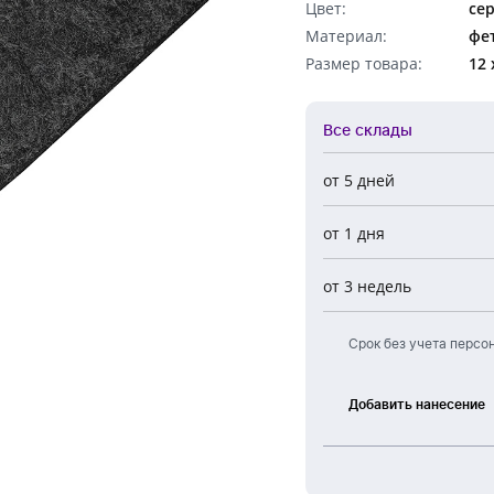
Цвет:
се
Обратный звонок
Материал:
фе
Размер товара:
12 
Все склады
от 5 дней
Все склады
от 1 дня
Центральный
Новосибирск
от 3 недель
Европа
Срок без учета персо
Добавить нанесение
Термоперенос