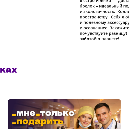
быстро и легко достат
брелок – идеальный по
и экологичность. Кол
пространству. Себя л
и полезному аксессуар
и осознаннее! Закажите
почувствуйте разниц
заботой о планете!
ках