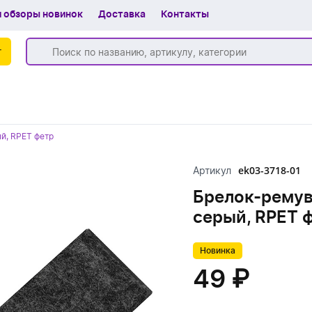
 обзоры новинок
Доставка
Контакты
г
Бренды
ый, RPET фетр
Частые вопросы
ek03-3718-01
Артикул
Шоу-рум
Брелок-ремувк
О компании
серый, RPET 
Вакансии
Новинка
Доставка
49 ₽
+7 (383) 255-55-05