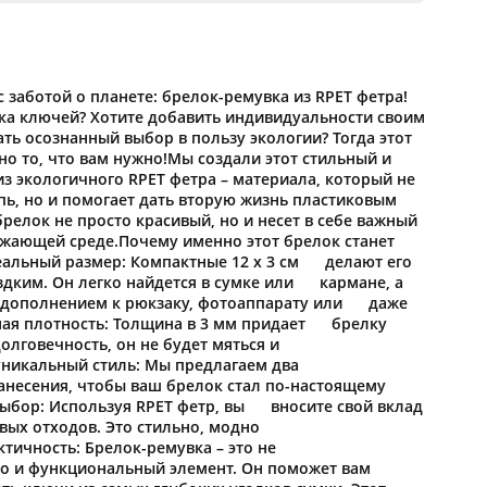
Для детей
Для бритья
Браслеты
Внешние диски
Рулетки
Кухонные полотенца
Красота и уход за собой
Столовые приборы
Кубки
Барные аксессуары
Сумки-холодильники
Наборы: ручка и флешка
Часы
Рубашки и брюки
Детям - новинки
ECO
Маска гигиеническая
Очки солнцезащитные
Наборы инструментов
Интерьер и декор
Тарелки
Медали
Стаканы и бокалы
Несессеры и косметички
Наборы с термокружками
Настенные часы
Ланъярды и ленты на шею
Женские рубашки и брюки
Детская одежда
Обувь
 заботой о планете: брелок-ремувка из RPET фетра!
-00155d41c408.cdr
ЭКО - новинки
Обложки для документов
Упаковка
Мультитулы
ска ключей? Хотите добавить индивидуальности своим
Аромат для дома, диффузоры
Графины
Наградные стелы
Домашние животные
Сырные наборы
Сумки для документов
Наборы с пледами
Настольные часы
Карманы и чехлы для бейджей и пропусков
Мужские рубашки и брюки
Детская канцелярия
ть осознанный выбор в пользу экологии? Тогда этот
Фартуки
Письменные принадлежности Эко
Дорожные органайзеры
Упаковка - новинки
но то, что вам нужно!Мы создали этот стильный и
Складные ножи
Новый год
Вазы
Салфетки
Плакетки
Полотенца и халаты
Сумки на плечо
Наборы из кожи
-00155d41c408.pdf
Ретракторы
из экологичного RPET фетра – материала, который не
Игры и игрушки
Носки
Электроника из Эко материалов
пь, но и помогает дать вторую жизнь пластиковым
Портмоне
Коробка подарочная
Бренды
Символ года
Фоторамки
Уход за обувью и одеждой
Чемоданы
Кухонные наборы
релок не просто красивый, но и несет в себе важный
Визитницы
Мягкие игрушки
Аксессуары
Эко-блокноты
ужающей среде.Почему именно этот брелок станет
Ключницы
Коробки для кружек
Пакет подарочный
Елочные игрушки
Свечи и подсвечники
льный размер: Компактные 12 х 3 см делают его
Пляжная сумка
Антистресс
Для безопасности детей
Элементы кастомизации одежды
здким. Он легко найдется в сумке или кармане, а
Наборы для выращивания
Часы наручные
Мешок подарочный
ставляет за собой право вносить изменения
Гирлянды
м дополнением к рюкзаку, фотоаппарату или даже
Книги и подарочные издания
Настольные аксессуары
Рюкзаки и сумки для детей
ная плотность: Толщина в 3 мм придает брелку
 товара и его упаковку без
Ремувки
Спецодежда
Стаканы и термокружки из Эко материалов
Зажигалки
Упаковка подарочная
олговечность, он не будет мяться и
Новогодний декор
о уведомления.
Календари настольные
икальный стиль: Мы предлагаем два
Детские антистрессы
Папки
Сумки из Эко материалов
есения, чтобы ваш брелок стал по-настоящему
Новогодние наборы
ыбор: Используя RPET фетр, вы вносите свой вклад
Детская электроника
Портфели
Крафт упаковка
вых отходов. Это стильно, модно
Новогодние свечи
ичность: Брелок-ремувка – это не
Наборы для творчества
Канцелярия
 и функциональный элемент. Он поможет вам
Новогодние сладости