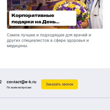
Корпоративные
Увлажнители воздуха -
подарки на День
отличный подарок
медицинского
зимой
работника
Самое лучшее и подходящее для врачей и
Разбираемся, как подарить увлажнитель
других специалистов в сфере здоровья и
воздуха, чтобы он идеально подошел к
медицины.
помещению.
2
contact@e-k.ru
Заказать звонок
По всем вопросам