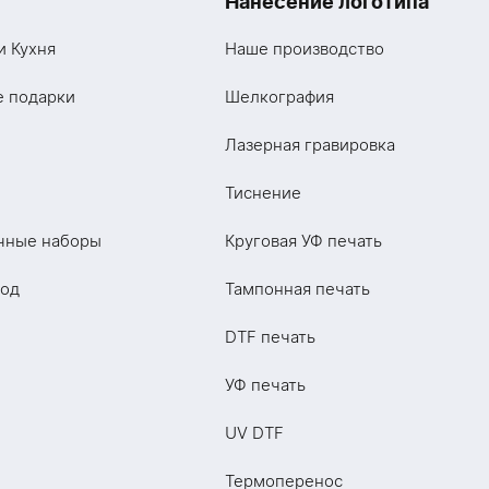
Нанесение логотипа
и Кухня
Наше производство
е подарки
Шелкография
Лазерная гравировка
Тиснение
чные наборы
Круговая УФ печать
год
Тампонная печать
DTF печать
УФ печать
UV DTF
Термоперенос