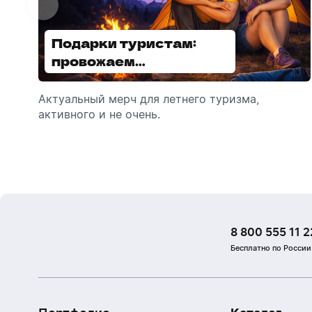
Подарки туристам:
Диспенсеры для мыла:
провожаем
выбираем модель
сотрудников в отпуск!
Актуальный мерч для летнего туризма,
Обзор автоматических диспенсеров для
активного и не очень.
мыла, которые идеально подходят для
брендирования.
8 800 555 11 2
Бесплатно по России