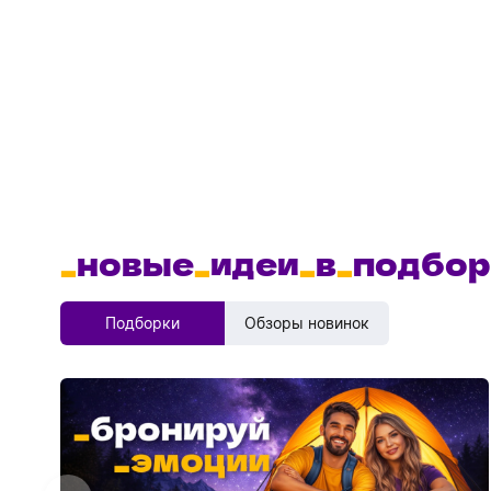
_
новые
_
идеи
_
в
_
подбор
Подборки
Обзоры новинок