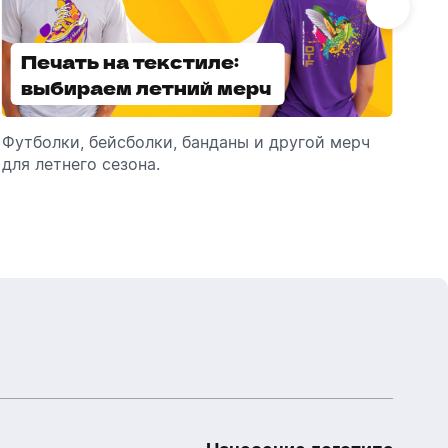
Печать на текстиле:
Выбираем
выбираем летний мерч
брендированные
зонты
Футболки, бейсболки, банданы и другой мерч
Выбираем зонты для корпоративного
Пр
для летнего сезона.
подарка: разбираем разновидности и важные
ме
технические характеристики.