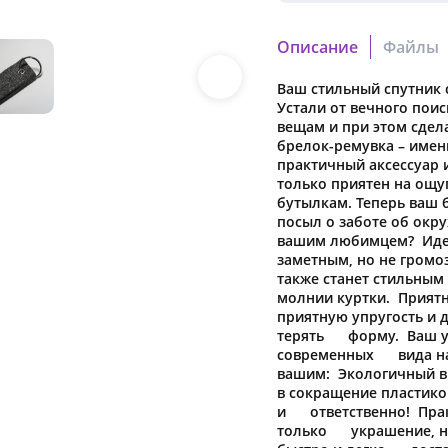
Описание
Файлы
Ваш стильный спутник с
8a809fe3-6519-11ef-966a
Устали от вечного пои
Скачать файл
вещам и при этом сдела
брелок-ремувка – имен
8a809fe3-6519-11ef-966a
практичный аксессуар 
только приятен на ощу
Скачать файл
бутылкам. Теперь ваш б
посыл о заботе об окр
вашим любимцем? Идеа
заметным, но не громо
Наша компания о
также станет стильны
молнии куртки. Прият
в характеристики
приятную упругость и д
предварительног
терять форму. Ваш ун
современных вида нан
вашим: Экологичный в
в сокращение пластико
и ответственно! Практ
только украшение, но