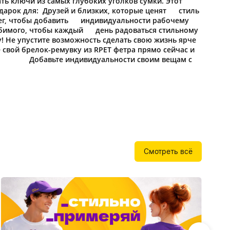
ь ключи из самых глубоких уголков сумки. Этот
Бутылки детские
Стикеры
дарок для: Друзей и близких, которые ценят стиль
Вязанная одежда
лег, чтобы добавить индивидуальности рабочему
Детские наборы и подарки
юбимого, чтобы каждый день радоваться стильному
у! Не упустите возможность сделать свою жизнь ярче
Новогодняя упаковка
 свой брелок-ремувку из RPET фетра прямо сейчас и
Мерч Союзмультфильм
у! Добавьте индивидуальности своим вещам с
Новогодняя посуда
Смотреть всё