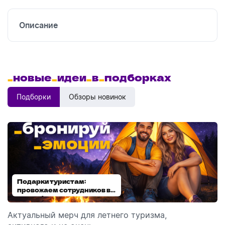
печать
Описание
_
новые
_
идеи
_
в
_
подборках
Подборки
Обзоры новинок
Подарки туристам:
Диспенсеры для мыла:
провожаем сотрудников в
выбираем модель
отпуск!
Актуальный мерч для летнего туризма,
Обзор автоматических диспенсеров для мыла,