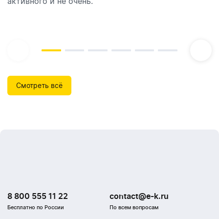
активного и не очень.
которые идеально подходят для брендирования.
Смотреть всё
8 800 555 11 22
contact@e-k.ru
Бесплатно по России
По всем вопросам