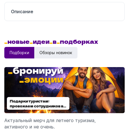
Описание
_
новые
_
идеи
_
в
_
подборках
Подборки
Обзоры новинок
Подарки туристам:
Диспенсеры для мыла:
провожаем сотрудников в
выбираем модель
отпуск!
Актуальный мерч для летнего туризма,
Обзор автоматических диспенсеров для мыла,
активного и не очень.
которые идеально подходят для брендирования.