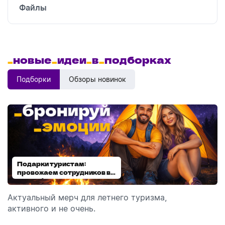
Файлы
_
новые
_
идеи
_
в
_
подборках
Подборки
Обзоры новинок
Подарки туристам:
Диспенсеры для мыла:
провожаем сотрудников в
выбираем модель
отпуск!
Актуальный мерч для летнего туризма,
Обзор автоматических диспенсеров для мыла,
активного и не очень.
которые идеально подходят для брендирования.