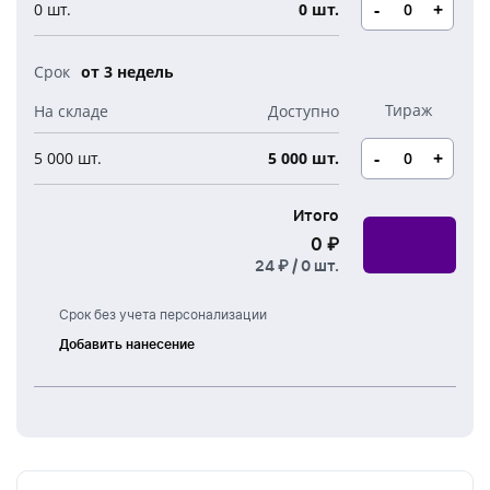
Новогодние свечи
-
+
0 шт.
0 шт.
Наборы для творчества
Канцелярия
Новогодние сладости
Бутылки детские
от 3 недель
Стикеры
Вязанная одежда
Детские наборы и подарки
Новогодняя упаковка
-
+
5 000 шт.
5 000 шт.
Мерч Союзмультфильм
Новогодняя посуда
Итого
0 ₽
24 ₽ /
0
шт.
Срок без учета персонализации
Добавить нанесение
Тампонная
печать