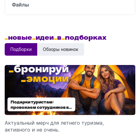
Файлы
_
новые
_
идеи
_
в
_
подборках
Подборки
Обзоры новинок
Подарки туристам:
Диспенсеры для мыла:
провожаем сотрудников в
выбираем модель
отпуск!
Актуальный мерч для летнего туризма,
Обзор автоматических диспенсеров для мыла,
активного и не очень.
которые идеально подходят для брендирования.