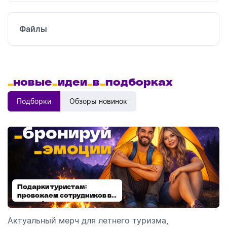
Файлы
_
новые
_
идеи
_
в
_
подборках
Подборки
Обзоры новинок
Подарки туристам:
Диспенсеры для мыла:
провожаем сотрудников в
выбираем модель
отпуск!
Актуальный мерч для летнего туризма,
Обзор автоматических диспенсеров для мыла,