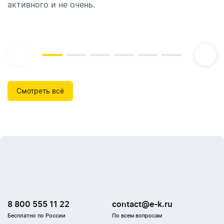
активного и не очень.
которые идеально подходят для брендирования.
Смотреть всё
8 800 555 11 22
contact@e-k.ru
Бесплатно по России
По всем вопросам