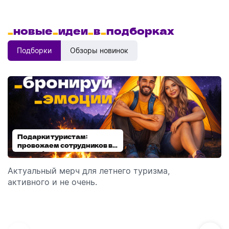
_
новые
_
идеи
_
в
_
подборках
Подборки
Обзоры новинок
Подарки туристам:
Диспенсеры для мыла:
провожаем сотрудников в
выбираем модель
отпуск!
Актуальный мерч для летнего туризма,
Обзор автоматических диспенсеров для мыла,
активного и не очень.
которые идеально подходят для брендирования.