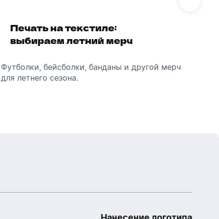
Бутылки детские
Стикеры
Вязанная одежда
Печать на текстиле:
Выбираем
Детские наборы и подарки
выбираем летний мерч
брендированные
Новогодняя упаковка
Мерч Союзмультфильм
зонты
Новогодняя посуда
Футболки, бейсболки, банданы и другой мерч
Выбираем зонты для корпоративного
Пр
для летнего сезона.
подарка: разбираем разновидности и важные
ме
технические характеристики.
Нанесение логотипа