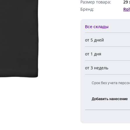
Размер товара:
29 
Бренд:
Rol
Все склады
от 5 дней
Все склады
от 1 дня
Центральный
Новосибирск
от 3 недель
Европа
Срок без учета персо
Добавить нанесение
Термоперенос
Вышивка