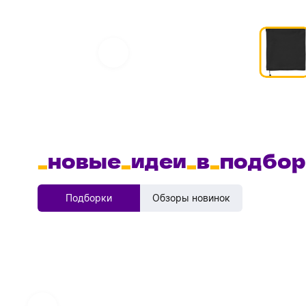
_
новые
_
идеи
_
в
_
подбор
Подборки
Обзоры новинок