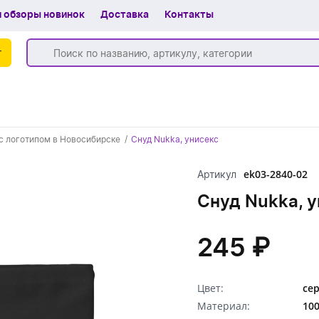
 обзоры новинок
Доставка
Контакты
г
+7 (383) 255-55-05
с логотипом в Новосибирске
Снуд Nukka, унисекс
Обратный звонок
ek03-2840-02
Артикул
Снуд Nukka, 
245 ₽
Цвет:
се
Материал:
10