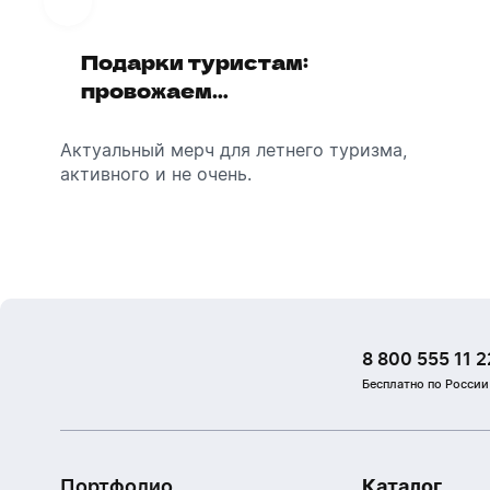
Подарки туристам:
Диспенсеры для мыла:
провожаем
выбираем модель
сотрудников в отпуск!
Актуальный мерч для летнего туризма,
Обзор автоматических диспенсеров для
активного и не очень.
мыла, которые идеально подходят для
брендирования.
8 800 555 11 2
Бесплатно по России
Портфолио
Каталог