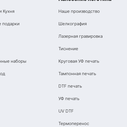
и Кухня
Наше производство
е подарки
Шелкография
Лазерная гравировка
Тиснение
чные наборы
Круговая УФ печать
год
Тампонная печать
DTF печать
УФ печать
UV DTF
Термоперенос