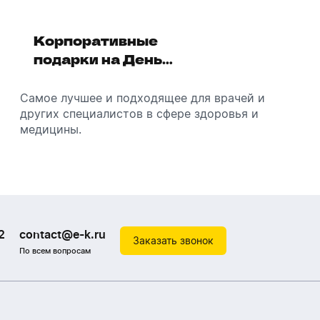
Корпоративные
Увлажнители воздуха -
подарки на День
отличный подарок
медицинского
зимой
работника
Самое лучшее и подходящее для врачей и
Разбираемся, как подарить увлажнитель
других специалистов в сфере здоровья и
воздуха, чтобы он идеально подошел к
медицины.
помещению.
2
contact@e-k.ru
Заказать звонок
По всем вопросам