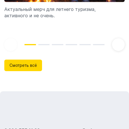
Актуальный мерч для летнего туризма,
Обзор автоматических диспенсеров для мыла,
активного и не очень.
которые идеально подходят для брендирования.
Смотреть всё