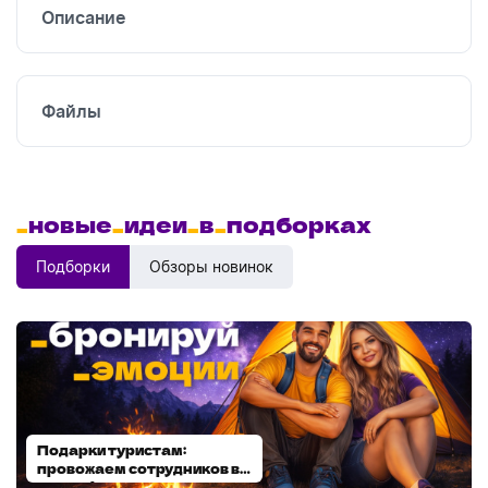
Описание
Файлы
_
новые
_
идеи
_
в
_
подборках
Подборки
Обзоры новинок
Подарки туристам:
Диспенсеры для мыла:
провожаем сотрудников в
выбираем модель
отпуск!