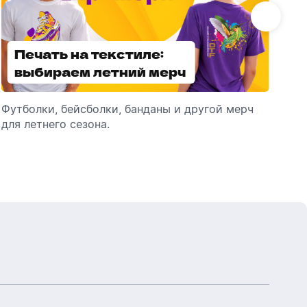
Бутылки детские
Стикеры
Вязанная одежда
Детские наборы и подарки
Печать на текстиле:
Выбираем
Новогодняя упаковка
Мерч Союзмультфильм
выбираем летний мерч
брендированные
Новогодняя посуда
зонты
Футболки, бейсболки, банданы и другой мерч
Выбираем зонты для корпоративного
Пр
для летнего сезона.
подарка: разбираем разновидности и важные
ме
технические характеристики.