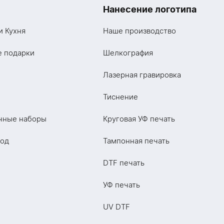
Нанесение логотипа
и Кухня
Наше производство
е подарки
Шелкография
Лазерная гравировка
Тиснение
чные наборы
Круговая УФ печать
год
Тампонная печать
DTF печать
УФ печать
UV DTF