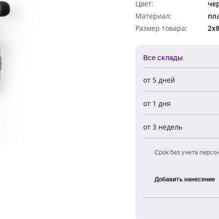
Цвет:
че
Обратный звонок
Материал:
пл
Размер товара:
2х8
Все склады
от 5 дней
Все склады
от 1 дня
Центральный
Новосибирск
от 3 недель
Европа
Срок без учета персо
Добавить нанесение
Тампонная
печать