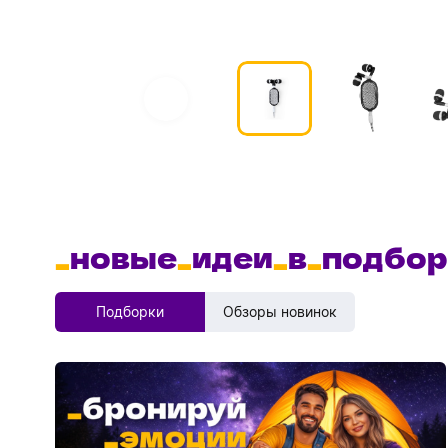
_
новые
_
идеи
_
в
_
подбор
Подборки
Обзоры новинок