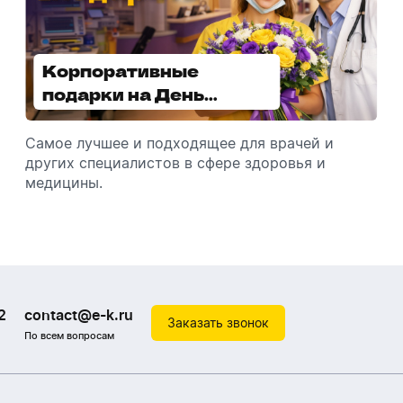
Корпоративные
Увлажнители воздуха -
подарки на День
отличный подарок
медицинского
зимой
работника
Самое лучшее и подходящее для врачей и
Разбираемся, как подарить увлажнитель
других специалистов в сфере здоровья и
воздуха, чтобы он идеально подошел к
медицины.
помещению.
2
contact@e-k.ru
Заказать звонок
По всем вопросам