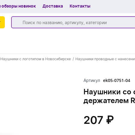
 обзоры новинок
Доставка
Контакты
г
Бренды
Наушники с логотипом в Новосибирске
Наушники проводные с нанесени
Частые вопросы
Шоу-рум
ek05-0751-04
Артикул
О компании
Наушники со 
держателем 
Вакансии
Доставка
207 ₽
+7 (383) 255-55-05