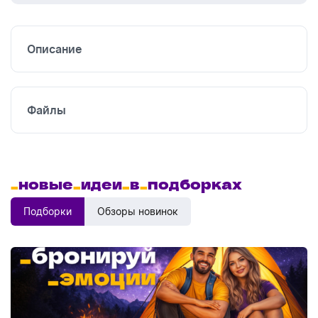
Шелкография
Тампонная
Описание
печать
Файлы
_
новые
_
идеи
_
в
_
подборках
Подборки
Обзоры новинок