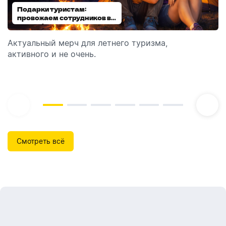
Подарки туристам:
Диспенсеры для мыла:
провожаем сотрудников в
выбираем модель
отпуск!
Актуальный мерч для летнего туризма,
Обзор автоматических диспенсеров для мыла,
активного и не очень.
которые идеально подходят для брендирования.
Смотреть всё