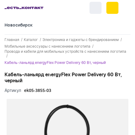
Новосибирск
+7 (383) 255-55-05
Главная
Каталог
Электроника и гаджеты с брендированием
Новинки
Мобильные аксессуары с нанесением логотипа
Провода и кабели для мобильных устройств с нанесением логотипа
Обратный звонок
Новинки одежды
Праздники
Кабель-ланьярд energyFlex Power Delivery 60 Вт, черный
Контакты
Новинки ручек
23 февраля
Одежда
Кабель-ланьярд energyFlex Power Delivery 60 Вт,
Каталог
черный
Новинки Электроники
8 марта
Одежда - новинки
Ручки
ek05-3855-03
Артикул
Портфолио
Новинки посуды
День влюбленных - 14 февраля
Футболки
Ручки - новинки
Нанесение логотипа
Электроника
Новинки для отдыха
Мужские футболки
Пластиковые ручки
Поло
Подборки и обзоры новинок
Электроника - новинки
Посуда и Кухня
Новинки для дома
Женские футболки
Металлические ручки
Мужское поло
Кепки и бейсболки
Спецпредложения
Аккумуляторы
Посуда и кухня новинки
Новинки ежедневников и блокнотов
Отдых