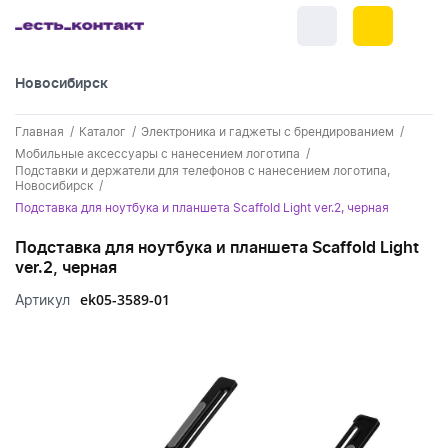
Новосибирск
+7 (383) 255-55-05
Главная
Каталог
Электроника и гаджеты с брендированием
Новинки
Мобильные аксессуары с нанесением логотипа
Подставки и держатели для телефонов с нанесением логотипа,
Обратный звонок
Новосибирск
Новинки одежды
Праздники
Подставка для ноутбука и планшета Scaffold Light ver.2, черная
Контакты
Новинки ручек
23 февраля
Одежда
Подставка для ноутбука и планшета Scaffold Light
Каталог
ver.2, черная
Новинки Электроники
8 марта
Одежда - новинки
Ручки
ek05-3589-01
Артикул
Портфолио
Новинки посуды
День влюбленных - 14 февраля
Футболки
Ручки - новинки
Нанесение логотипа
Электроника
Новинки для отдыха
Мужские футболки
Пластиковые ручки
Поло
Подборки и обзоры новинок
Электроника - новинки
Посуда и Кухня
Новинки для дома
Женские футболки
Металлические ручки
Мужское поло
Кепки и бейсболки
Спецпредложения
Аккумуляторы
Посуда и кухня новинки
Новинки ежедневников и блокнотов
Отдых