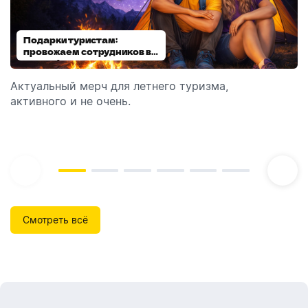
Подарки туристам:
Диспенсеры для мыла:
провожаем сотрудников в
выбираем модель
отпуск!
Актуальный мерч для летнего туризма,
Обзор автоматических диспенсеров для мыла,
активного и не очень.
которые идеально подходят для брендирования.
Смотреть всё