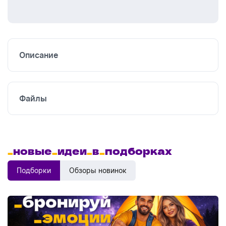
Шелкография
Тампонная
печать
Термоперенос
Описание
Файлы
_
новые
_
идеи
_
в
_
подборках
Подборки
Обзоры новинок