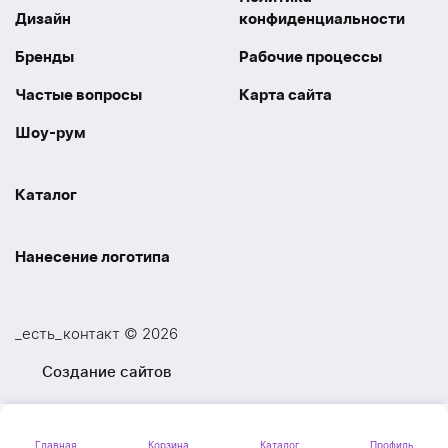
Дизайн
конфиденциальности
Бренды
Рабочие процессы
Частые вопросы
Карта сайта
Шоу-рум
Каталог
Праздники
Упаковка
Нанесение логотипа
Электроника
Новинки
Наше производство
УФ печать
Отдых
Одежда
_есть_контакт © 2026
Шелкография
UV DTF
Спорт
Ручки
Создание сайтов
Лазерная гравировка
Термоперенос
Ежедневники и блокноты
Посуда и Кухня
Тиснение
Вышивка
Главная
Корзина
Каталог
Профиль