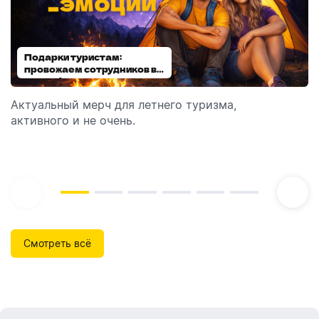
Подарки туристам:
Диспенсеры для мыла:
провожаем сотрудников в
выбираем модель
отпуск!
Актуальный мерч для летнего туризма,
Обзор автоматических диспенсеров для мыла,
активного и не очень.
которые идеально подходят для брендирования.
Смотреть всё