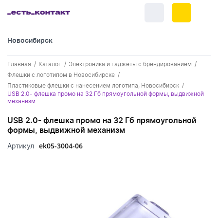
Новосибирск
+7 (383) 255-55-05
Главная
Каталог
Электроника и гаджеты с брендированием
Новинки
Флешки с логотипом в Новосибирске
Пластиковые флешки с нанесением логотипа, Новосибирск
Обратный звонок
Новинки одежды
USB 2.0- флешка промо на 32 Гб прямоугольной формы, выдвижной
Праздники
механизм
Контакты
Новинки ручек
23 февраля
Одежда
USB 2.0- флешка промо на 32 Гб прямоугольной
Каталог
формы, выдвижной механизм
Новинки Электроники
8 марта
Одежда - новинки
Ручки
ek05-3004-06
Артикул
Портфолио
Новинки посуды
День влюбленных - 14 февраля
Футболки
Ручки - новинки
Нанесение логотипа
Электроника
Новинки для отдыха
Мужские футболки
Пластиковые ручки
Поло
Подборки и обзоры новинок
Электроника - новинки
Посуда и Кухня
Новинки для дома
Женские футболки
Металлические ручки
Мужское поло
Кепки и бейсболки
Спецпредложения
Аккумуляторы
Посуда и кухня новинки
Новинки ежедневников и блокнотов
Отдых