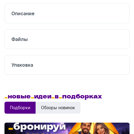
печать
Описание
Файлы
Упаковка
_
новые
_
идеи
_
в
_
подборках
Подборки
Обзоры новинок