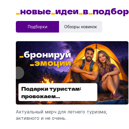
_
новые
_
идеи
_
в
_
подбор
Подборки
Обзоры новинок
Подарки туристам:
Диспенсеры для мыла:
провожаем
выбираем модель
сотрудников в отпуск!
Актуальный мерч для летнего туризма,
Обзор автоматических диспенсеров для
активного и не очень.
мыла, которые идеально подходят для
брендирования.