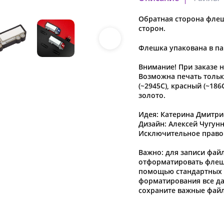
Обратная сторона флеш
5404_6.pdf
сторон.
Скачать файл
Флешка упакована в па
Внимание! При заказе 
Возможна печать тольк
Наша компания о
(~2945C), красный (~186
в характеристики
золото.
предварительног
Идея: Катерина Дмитри
Дизайн: Алексей Чугун
Исключительное право
Важно: для записи фай
отформатировать флеш-
помощью стандартных с
форматирования все да
сохраните важные фай