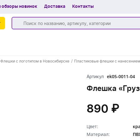
 обзоры новинок
Доставка
Контакты
г
Бренды
Флешки с логотипом в Новосибирске
Пластиковые флешки с нанесением
Частые вопросы
ek05-0011-04
Артикул
Шоу-рум
Флешка «Грузо
О компании
Вакансии
890 ₽
Доставка
Цвет:
кр
+7 (383) 255-55-05
Материал:
ПВ