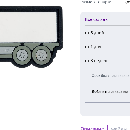
Размер товара:
5,8
Обратный звонок
Все склады
от 5 дней
Все склады
от 1 дня
Центральный
Новосибирск
от 3 недель
Европа
Срок без учета персо
Добавить нанесение
Тампонная
печать
УФ
печать
Описание
Файлы