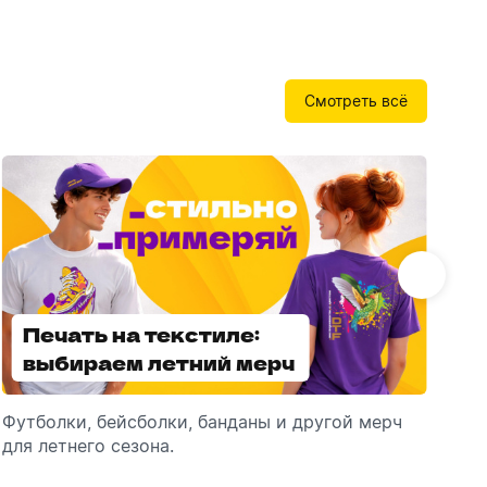
Бутылки детские
Стикеры
Вязанная одежда
Детские наборы и подарки
Новогодняя упаковка
Смотреть всё
Мерч Союзмультфильм
Новогодняя посуда
Печать на текстиле:
Выбираем
выбираем летний мерч
брендированные
зонты
Футболки, бейсболки, банданы и другой мерч
Выбираем зонты для корпоративного
Пр
для летнего сезона.
подарка: разбираем разновидности и важные
ме
технические характеристики.