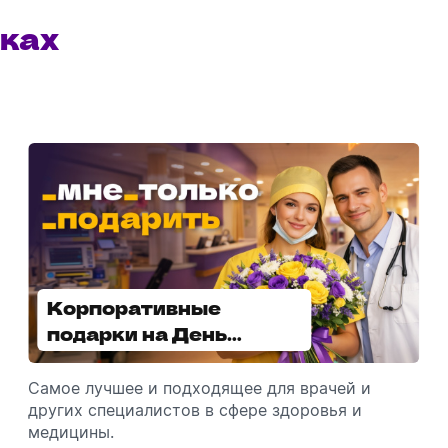
ках
Корпоративные
Увлажнители воздуха -
подарки на День
отличный подарок
медицинского
зимой
работника
Самое лучшее и подходящее для врачей и
Разбираемся, как подарить увлажнитель
других специалистов в сфере здоровья и
воздуха, чтобы он идеально подошел к
медицины.
помещению.