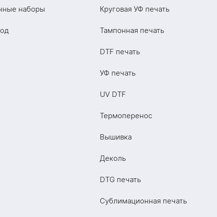
чные наборы
Круговая УФ печать
год
Тампонная печать
DTF печать
УФ печать
UV DTF
Термоперенос
Вышивка
Деколь
DTG печать
Сублимационная печать