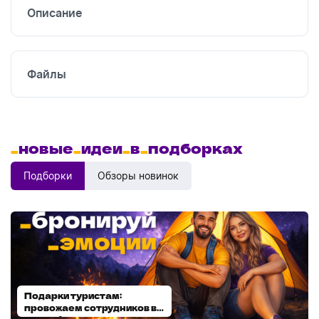
печать
Описание
УФ
печать
Файлы
_
новые
_
идеи
_
в
_
подборках
Подборки
Обзоры новинок
Подарки туристам:
Диспенсеры для мыла:
провожаем сотрудников в
выбираем модель