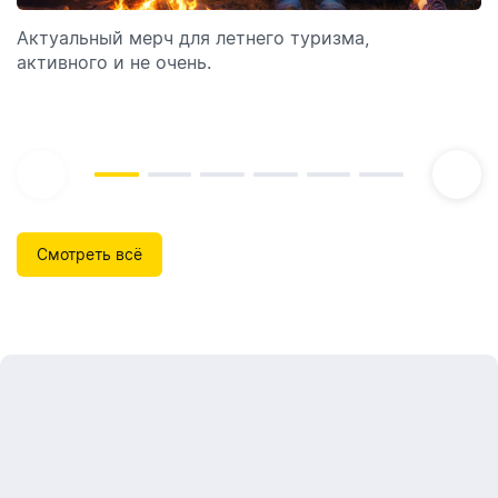
отпуск!
Актуальный мерч для летнего туризма,
Обзор автоматических диспенсеров для мыла,
активного и не очень.
которые идеально подходят для брендирования.
Смотреть всё