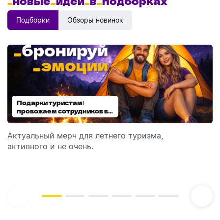
_
новые
_
идеи
_
в
_
подборках
Подборки
Обзоры новинок
Подарки туристам:
Диспенсеры для мыла:
провожаем сотрудников в
выбираем модель
отпуск!
Актуальный мерч для летнего туризма,
Обзор автоматических диспенсеров для мыла,
активного и не очень.
которые идеально подходят для брендирования.