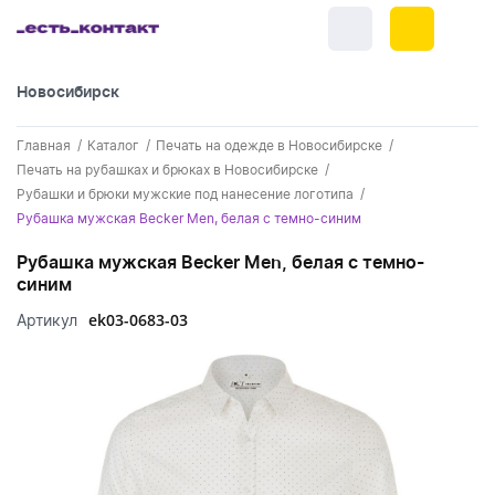
Новосибирск
+7 (383) 255-55-05
Главная
Каталог
Печать на одежде в Новосибирске
Новинки
Печать на рубашках и брюках в Новосибирске
Рубашки и брюки мужские под нанесение логотипа
Обратный звонок
Новинки одежды
Праздники
Рубашка мужская Becker Men, белая с темно-синим
Контакты
Новинки ручек
Рубашка мужская Becker Men, белая с темно-
23 февраля
Одежда
синим
Каталог
Новинки Электроники
8 марта
Одежда - новинки
ek03-0683-03
Артикул
Ручки
Портфолио
Новинки посуды
День влюбленных - 14 февраля
Футболки
Ручки - новинки
Нанесение логотипа
Электроника
Новинки для отдыха
Мужские футболки
Пластиковые ручки
Поло
Подборки и обзоры новинок
Электроника - новинки
Посуда и Кухня
Новинки для дома
Женские футболки
Металлические ручки
Мужское поло
Кепки и бейсболки
Спецпредложения
Аккумуляторы
Посуда и кухня новинки
Новинки ежедневников и блокнотов
Отдых