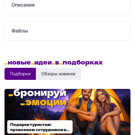
Описание
Файлы
_
новые
_
идеи
_
в
_
подборках
Подборки
Обзоры новинок
Подарки туристам:
Диспенсеры для мыла:
провожаем сотрудников в
выбираем модель
отпуск!