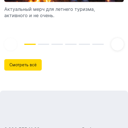
Актуальный мерч для летнего туризма,
Обзор автоматических диспенсеров для мыла,
активного и не очень.
которые идеально подходят для брендирования.
Смотреть всё