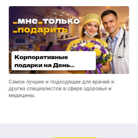
Корпоративные
Увлажнители воздуха -
подарки на День
отличный подарок
медицинского
зимой
работника
Самое лучшее и подходящее для врачей и
Разбираемся, как подарить увлажнитель
других специалистов в сфере здоровья и
воздуха, чтобы он идеально подошел к
медицины.
помещению.