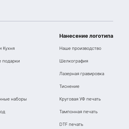
Нанесение логотипа
и Кухня
Наше производство
е подарки
Шелкография
Лазерная гравировка
Тиснение
чные наборы
Круговая УФ печать
год
Тампонная печать
DTF печать