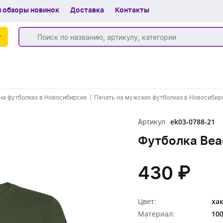
 обзоры новинок
Доставка
Контакты
г
Бренды
на футболках в Новосибирске
Печать на мужских футболках в Новосибир
Частые вопросы
ek03-0788-21
Артикул
Шоу-рум
Футболка Bea
О компании
Вакансии
430 ₽
Доставка
Цвет:
ха
+7 (383) 255-55-05
Материал:
10