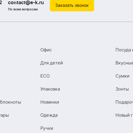
2
contact@e-k.ru
Заказать звонок
По всем вопросам
Офис
Посуда 
Для детей
Вкусны
ECO
Сумки
Упаковка
Зонты
 блокноты
Новинки
Подаро
уары
Одежда
Новый 
Ручки