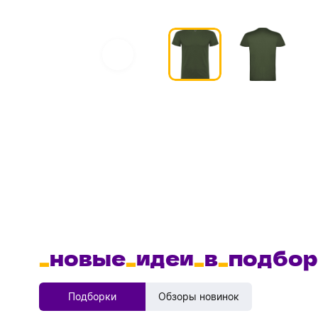
_
новые
_
идеи
_
в
_
подбор
Подборки
Обзоры новинок