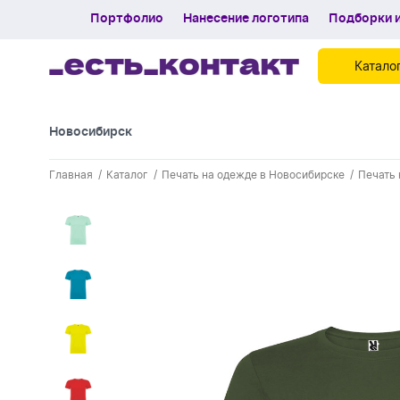
Портфолио
Нанесение логотипа
Подборки и
Катало
Новосибирск
Контакты
Главная
Каталог
Печать на одежде в Новосибирске
Печать 
Каталог
Портфолио
Нанесение логотипа
Подборки и обзоры новинок
Спецпредложения
Блог