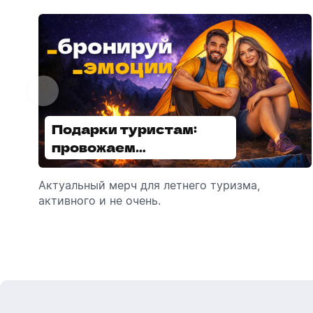
Подарки туристам:
Диспенсеры для мыла:
провожаем
выбираем модель
сотрудников в отпуск!
Актуальный мерч для летнего туризма,
Обзор автоматических диспенсеров для
активного и не очень.
мыла, которые идеально подходят для
брендирования.