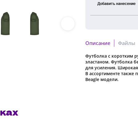
Добавить нанесение
Шелкография
Термоперенос
Описание
Файлы
Вышивка
DTG
Футболка с коротким р
0c2342f754fd70e2.cdr
печать
эластаном. Футболка б
Скачать файл
для усиления. Широкая
В ассортименте также 
a7c2995d654ed512.pdf
Beagle модели.
Скачать файл
ках
Наша компания о
в характеристики
предварительног