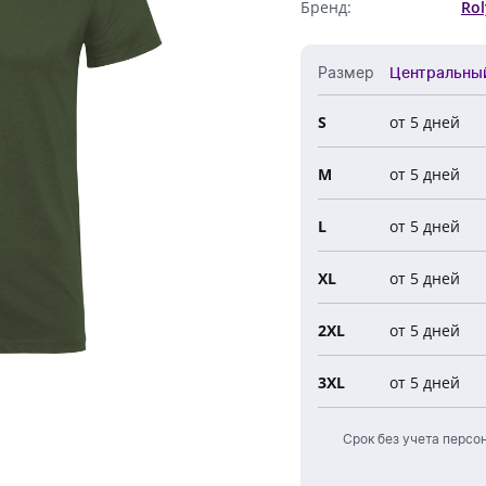
Бренд:
Rol
Обратный звонок
Размер
Центральны
S
от 5 дней
Все 
M
от 5 дней
Цент
Ново
L
от 5 дней
Евро
XL
от 5 дней
2XL
от 5 дней
3XL
от 5 дней
Срок без учета персо