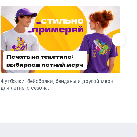
Бутылки детские
Стикеры
Вязанная одежда
Детские наборы и подарки
Новогодняя упаковка
Мерч Союзмультфильм
Новогодняя посуда
Печать на текстиле:
Выбираем
выбираем летний мерч
брендированные
зонты
Футболки, бейсболки, банданы и другой мерч
Выбираем зонты для корпоративного
Пр
для летнего сезона.
подарка: разбираем разновидности и важные
ме
технические характеристики.