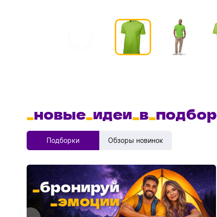
_
новые
_
идеи
_
в
_
подбор
Подборки
Обзоры новинок