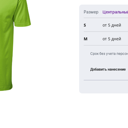
Обратный звонок
Размер
Центральны
S
от 5 дней
Все 
M
от 5 дней
Цент
Ново
Срок без учета персо
Евро
Добавить нанесение
Шелкография
Термоперенос
Вышивка
DTG
печать