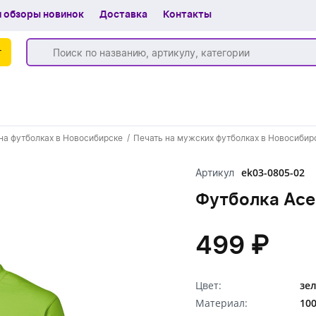
 обзоры новинок
Доставка
Контакты
г
Бренды
на футболках в Новосибирске
Печать на мужских футболках в Новосибир
Частые вопросы
ek03-0805-02
Артикул
Шоу-рум
Футболка Ace
О компании
Вакансии
499 ₽
Доставка
Цвет:
зе
+7 (383) 255-55-05
Материал:
10