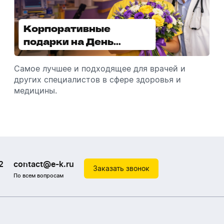
Корпоративные
Увлажнители воздуха -
подарки на День
отличный подарок
медицинского
зимой
работника
Самое лучшее и подходящее для врачей и
Разбираемся, как подарить увлажнитель
других специалистов в сфере здоровья и
воздуха, чтобы он идеально подошел к
медицины.
помещению.
2
contact@e-k.ru
Заказать звонок
По всем вопросам