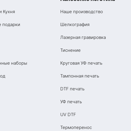
и Кухня
Наше производство
е подарки
Шелкография
Лазерная гравировка
Тиснение
чные наборы
Круговая УФ печать
год
Тампонная печать
DTF печать
УФ печать
UV DTF
Термоперенос