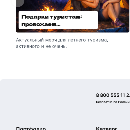
Подарки туристам:
Диспенсеры для мыла:
провожаем
выбираем модель
сотрудников в отпуск!
Актуальный мерч для летнего туризма,
Обзор автоматических диспенсеров для
активного и не очень.
мыла, которые идеально подходят для
брендирования.
8 800 555 11 2
Бесплатно по России
Портфолио
Каталог