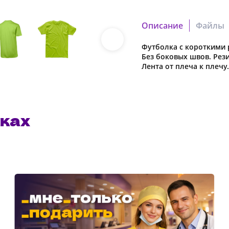
Описание
Файлы
Футболка с короткими 
55dba383f26d0044.cdr
Без боковых швов. Рези
Скачать файл
Лента от плеча к плечу
5e622292059da06a.pdf
Скачать файл
ках
Наша компания о
в характеристики
предварительног